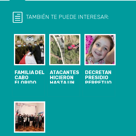
TAMBIÉN TE PUEDE INTERESAR:
FAMILIA DEL
ATACANTES
DECRETAN
CABO
HICIERON
PRESIDIO
FLORIDO
HASTA UN
PERPETUO
CLAMA POR
PICNIC:
CALIFICADO Y
JUSTICIA
GOBIERNO
10 AÑOS DE
DURANTE SU
PEDIRÁ
INTERNACIÓN
FUNERAL
EXPLICACIONES
PARA
A LAS FFAA
HOMICIDAS DE
POR NO
NIÑA TAMARA
ACTUAR EN
MOYA
CURANILAHUE