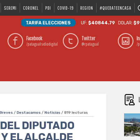
SEREMI
CORONEL
PDI
COVID-19
REGION
#QUEDATEENCASA
TARIFA ELECCIONES
UF:
$40844.79
DOLAR:
$9
Facebook
Twitter
I
/patagualradiodigital
@rpatagual
/p
Breves
/
Destacamos
/
Noticias
/ 819 lecturas
 DEL DIPUTADO
Y EL ALCALDE