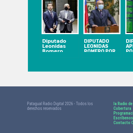
𝗗𝗶𝗽𝘂𝘁𝗮𝗱𝗼
DIPUTADO
DI
𝗟𝗲𝗼𝗻𝗶𝗱𝗮𝘀
LEONIDAS
AP
𝗥𝗼𝗺𝗲𝗿𝗼
ROMERO POR
PO
𝗽𝗿𝗲𝘀𝗲𝗻𝘁𝗮
RENUNCIA DE
UN
𝗱𝗲𝗻𝘂𝗻𝗰𝗶𝗮
GERENTE
IN
𝗮𝗻𝘁𝗲 𝗙𝗶𝘀𝗰𝗮𝗹𝗶́𝗮
GENERAL DE
CO
𝗡𝗮𝗰𝗶𝗼𝗻𝗮𝗹
ENAP: «ES EL
IR
𝗰𝗼𝗻𝘁𝗿𝗮
INICIO PARA
EN
𝗛𝗲́𝗰𝘁𝗼𝗿 𝗟𝗹𝗮𝗶𝘁𝘂𝗹
DESENMASCARAR
𝘁𝗿𝗮𝘀
LAS
𝗽𝗼𝗹𝗲́𝗺𝗶𝗰𝗼𝘀
IRREGULARIDADES
𝗱𝗶𝗰𝗵𝗼𝘀
Y LA
CORRUPCIÓN
Patagual Radio Digital 2026 - Todos los
la Radio de
DENTRO DE LA
derechos reservados
Cobertura
EMPRESA DEL
Programac
ESTADO»
Escríbenos
Contacto C