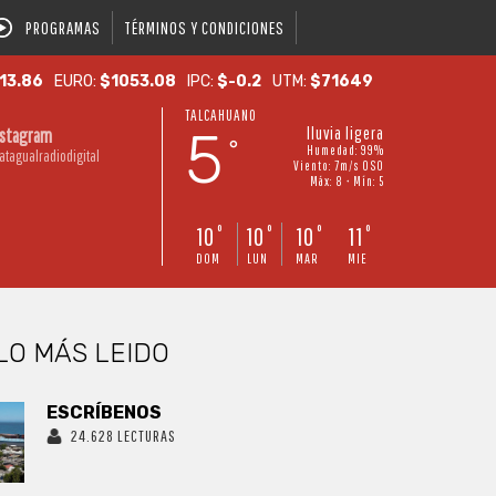
PROGRAMAS
TÉRMINOS Y CONDICIONES
13.86
EURO:
$1053.08
IPC:
$-0.2
UTM:
$71649
TALCAHUANO
5
lluvia ligera
nstagram
°
Humedad: 99%
atagualradiodigital
Viento: 7m/s OSO
Máx: 8 • Mín: 5
10
10
10
11
°
°
°
°
DOM
LUN
MAR
MIE
LO MÁS LEIDO
ESCRÍBENOS
24.628 LECTURAS