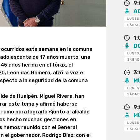
9
A
LUNES
SÁBA
1
D
s ocurridos esta semana en la comuna
LUNES
 adolescente de 17 años muerto, una
SÁBA
 45 años herida en el tórax, el
3
20, Leonidas Romero, alzó la voz e
M
especto a la seguridad de la comuna
LUNES
SÁBA
alde de Hualpén, Miguel Rivera, han
orar este tema y afirmó haberse
9
ramo para lograrlo «junto al alcalde
M
emos hecho muchas gestiones en
LUNES
os hemos reunido con el General
SÁBA
n el gobernador, Rodrigo Díaz; con el