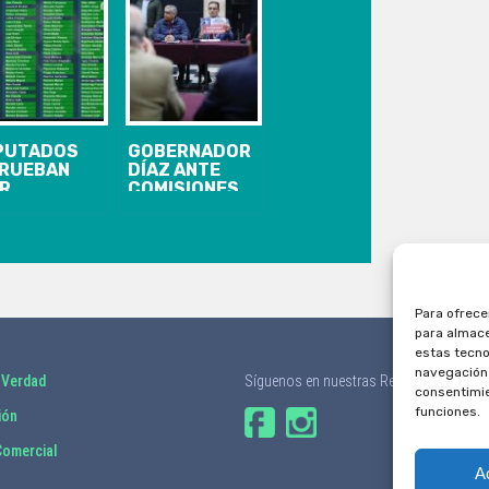
PUTADOS
GOBERNADOR
RUEBAN
DÍAZ ANTE
R
COMISIONES
ANIMIDAD
DE LA CÁMARA
FORME QUE
POR CIERRE
MPRUEBA
DE
REGULARIDADES
HUACHIPATO:
 ENAP
“ES UNA
BOMBA
Para ofrece
ATÓMICA QUE
para almace
PODRÍA CAER
estas tecno
EN NUESTRA
ECONOMÍA”
navegación o
 Verdad
Síguenos en nuestras Redes Sociales
consentimie
funciones.
ión
omercial
A