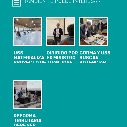
TAMBIÉN TE PUEDE INTERESAR:
USS
DIRIGIDO POR
CORMA Y USS
MATERIALIZA
EX MINISTRO
BUSCAN
PROYECTO DE
JUAN JOSÉ
POTENCIAR
INCLUSIÓN
OSSA U. SAN
VÍNCULO
DEPORTIVA
SEBASTIÁN
ENTRE LA
PARA
PRESENTÓ SU
MADERA, LA
PERSONAS EN
CENTRO DE
TECNOLOGÍA Y
SITUACIÓN DE
POLÍTICAS
LA
DISCAPACIDAD
PÚBLICAS EN
ARQUITECTURA
CONCEPCIÓN
REFORMA
TRIBUTARIA
DEBE SER