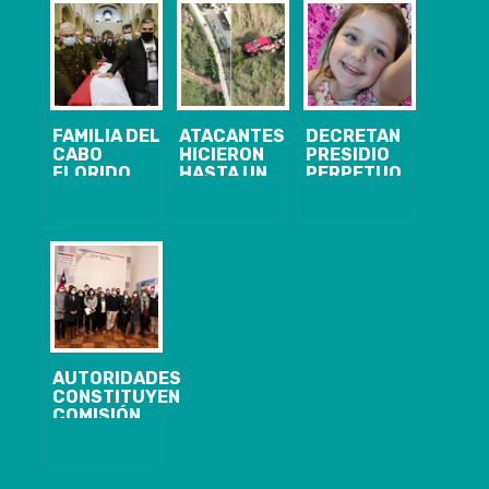
FAMILIA DEL
ATACANTES
DECRETAN
CABO
HICIERON
PRESIDIO
FLORIDO
HASTA UN
PERPETUO
CLAMA POR
PICNIC:
CALIFICADO Y
JUSTICIA
GOBIERNO
10 AÑOS DE
DURANTE SU
PEDIRÁ
INTERNACIÓN
FUNERAL
EXPLICACIONES
PARA
A LAS FFAA
HOMICIDAS DE
POR NO
NIÑA TAMARA
ACTUAR EN
MOYA
CURANILAHUE
AUTORIDADES
CONSTITUYEN
COMISIÓN
REGIONAL
PARA LA
IGUALDAD DE