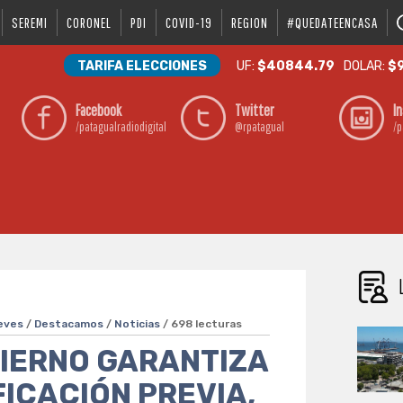
SEREMI
CORONEL
PDI
COVID-19
REGION
#QUEDATEENCASA
TARIFA ELECCIONES
UF:
$40844.79
DOLAR:
$9
Facebook
Twitter
I
/patagualradiodigital
@rpatagual
/p
eves
/
Destacamos
/
Noticias
/ 698 lecturas
BIERNO GARANTIZA
FICACIÓN PREVIA,