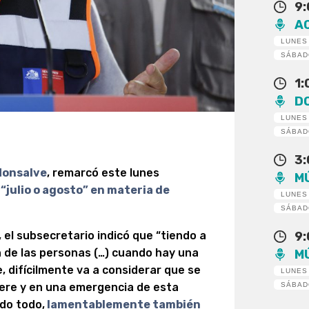
9
A
LUNES
SÁBA
1
D
LUNES
SÁBA
3
 Monsalve
, remarcó este lunes
M
 “julio o agosto” en materia de
LUNES
SÁBA
, el subsecretario indicó que “tiendo a
9
 de las personas (…) cuando hay una
M
e, difícilmente va a considerar que se
LUNES
iere y en una emergencia de esta
SÁBA
do todo,
lamentablemente también