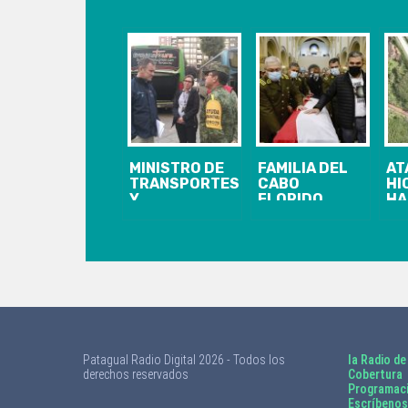
MINISTRO DE
FAMILIA DEL
AT
TRANSPORTES
CABO
HI
Y
FLORIDO
HA
TELECOMUNICACIONES
CLAMA POR
PI
SE REÚNE CON
JUSTICIA
GO
BRIGADISTAS
DURANTE SU
PE
EXTRANJEROS
FUNERAL
EX
Y SUPERVISA
A 
SALIDA DE
PO
BUSES DE
AC
APOYO A
CU
ZONAS DE
INCENDIOS EN
Patagual Radio Digital 2026 - Todos los
la Radio de
EL BIOBÍO
derechos reservados
Cobertura
Programac
Escríbenos