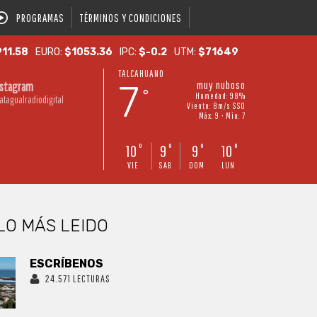
PROGRAMAS
TÉRMINOS Y CONDICIONES
11.58
EURO:
$1053.36
IPC:
$-0.2
UTM:
$71649
TALCAHUANO
7
muy nuboso
nstagram
°
Humedad: 98%
atagualradiodigital
Viento: 8m/s SSO
Máx: 9 • Mín: 7
10
9
9
10
°
°
°
°
VIE
SAB
DOM
LUN
LO MÁS LEIDO
ESCRÍBENOS
24.571 LECTURAS