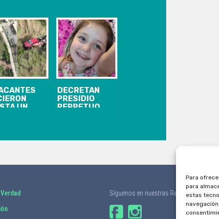
ACANTES
DECRETAN
CIERON
PRESIDIO
STA UN
PERPETUO
CNIC:
CALIFICADO Y
BIERNO
10 AÑOS DE
DIRÁ
INTERNACIÓN
PLICACIONES
PARA
LAS FFAA
HOMICIDAS DE
R NO
NIÑA TAMARA
TUAR EN
MOYA
RANILAHUE
Para ofrece
para almace
 Verdad
Síguenos en nuestras Redes Sociales
estas tecno
navegación o
ión
consentimie