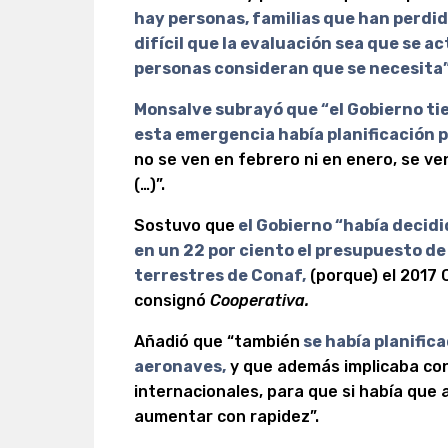
hay personas, familias que han perdid
difícil que la evaluación sea que se a
personas consideran que se necesita”
Monsalve subrayó que “e
l Gobierno t
esta emergencia había planificación p
no se ven en febrero ni en enero, se ven
(…)”.
Sostuvo que
el Gobierno “había decid
en un 22 por ciento el presupuesto de 
terrestres de Conaf,
(porque) el 2017 
consignó
Cooperativa.
Añadió que “también
se había planific
aeronaves,
y que además implicaba co
internacionales, para que si había que
aumentar con rapidez”.