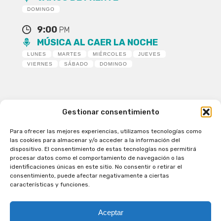
DOMINGO
9:00
PM
MÚSICA AL CAER LA NOCHE
LUNES
MARTES
MIÉRCOLES
JUEVES
VIERNES
SÁBADO
DOMINGO
Gestionar consentimiento
Para ofrecer las mejores experiencias, utilizamos tecnologías como
Patagual Radio Digital 2026 - Todos los derechos
las cookies para almacenar y/o acceder a la información del
reservados
dispositivo. El consentimiento de estas tecnologías nos permitirá
procesar datos como el comportamiento de navegación o las
la Radio de Verdad
identificaciones únicas en este sitio. No consentir o retirar el
Cobertura
consentimiento, puede afectar negativamente a ciertas
Programación
características y funciones.
Escríbenos
Contacto Comercial
Aceptar