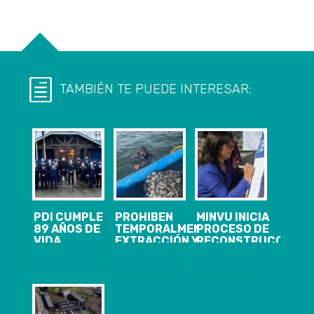
TAMBIÉN TE PUEDE INTERESAR:
PDI CUMPLE
PROHIBEN
MINVU INICIA
89 AÑOS DE
TEMPORALMENTE
PROCESO DE
VIDA
EXTRACCIÓN Y
RECONSTRUCCIÓN
INSTITUCIONAL
COMERCIALIZACIÓN
DE
Y EN LA
DE MOLUSCOS
HISTÓRICOS
COMUNA DE
EN BAHÍA DE
PABELLONES
LOTA DE
CORONEL
DE LOTA
IGUAL SE
ENTRE LÍMITE
CONMEMORÓ
NORTE PUNTA