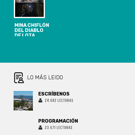
ESTE NUEVO
PUCHOCO Y
ANIVERSARIO
LÍMITE SUR
PUNTA LOTA
MINA CHIFLÓN
DEL DIABLO
DE LOTA
REABRIÓ SUS
PUERTAS: LOS
PANORAMAS
QUE TENDRÁ
EL CIRCUITO
TURÍSTICO
PARA ESTE
VERANO 2024
LO MÁS LEIDO
ESCRÍBENOS
24.682 LECTURAS
PROGRAMACIÓN
23.671 LECTURAS