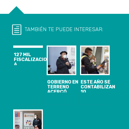
TAMBIÉN TE PUEDE INTERESAR:
127 MIL
FISCALIZACIONES
A
CUARENTENAS
DOMICILIARIAS
Y MÁS DE 750
GOBIERNO EN
ESTE AÑO SE
SUMARIOS
TERRENO
CONTABILIZAN
SANITARIOS
ACERCÓ
10
SE HAN
TRÁMITES,
FISCALIZACIONES,
REALIZADO EN
BENEFICIOS Y
CON 2
LA REGIÓN EN
PRESTACIONES
SUMARIOS
CONTEXTO
PÚBLICAS A
SEREMI DE
COVID-19
VECINOS Y
SALUD
VECINAS DE
FISCALIZA
CHIGUAYANTE
JUGUETES EN