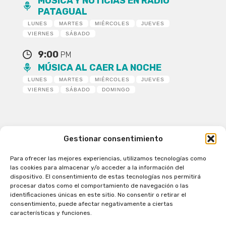
MÚSICA Y NOTICIAS EN RADIO
PATAGUAL
LUNES
MARTES
MIÉRCOLES
JUEVES
VIERNES
SÁBADO
9:00
PM
MÚSICA AL CAER LA NOCHE
LUNES
MARTES
MIÉRCOLES
JUEVES
VIERNES
SÁBADO
DOMINGO
Gestionar consentimiento
Para ofrecer las mejores experiencias, utilizamos tecnologías como
Patagual Radio Digital 2026 - Todos los derechos
las cookies para almacenar y/o acceder a la información del
reservados
dispositivo. El consentimiento de estas tecnologías nos permitirá
procesar datos como el comportamiento de navegación o las
la Radio de Verdad
identificaciones únicas en este sitio. No consentir o retirar el
Cobertura
consentimiento, puede afectar negativamente a ciertas
Programación
características y funciones.
Escríbenos