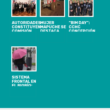
AUTORIDADES
MUJER
“BIM DAY”:
CONSTITUYEN
MAPUCHE SE
CCHC
COMISIÓN
DESTACA
CONCEPCIÓN
REGIONAL
COMO
FIRMA
PARA LA
TRACTORISTA
COMPROMISO
IGUALDAD DE
EN LA
PARA
DERECHOS Y
PROVINCIA DE
ACORTAR LA
LA EQUIDAD
ARAUCO
BRECHA
DE GÉNERO
DIGITAL EN LA
INDUSTRIA
SISTEMA
FRONTAL EN
EL BIOBÍO:
MAYOR PEAK
DE LLUVIAS SE
REGISTRARÁN
ESTE JUEVES