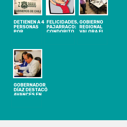
DETIENEN A 4
FELICIDADES,
GOBIERNO
PERSONAS
PAJARRACO:
REGIONAL
POR
CONDORITO
VALORA EL
SECUESTRO
CUMPLE HOY
TRABAJO
DE HOMBRE DE
75 AÑOS Y
PÚBLICO
60 AÑOS EN
ESTAS SON
PRIVADO EN
CONCEPCIÓN
ALGUNAS
MATERIA DE
CURIOSIDADES
INCENDIOS
DE SU
FORESTALES
HISTORIA
GOBERNADOR
DÍAZ DESTACÓ
AVANCES EN
LA REGIÓN
PARA
COMBATIR EL
CRIMEN
ORGANIZADO