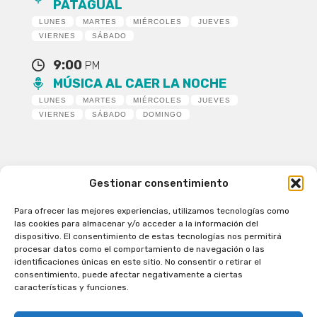
PATAGUAL
LUNES
MARTES
MIÉRCOLES
JUEVES
VIERNES
SÁBADO
9:00
PM
MÚSICA AL CAER LA NOCHE
LUNES
MARTES
MIÉRCOLES
JUEVES
VIERNES
SÁBADO
DOMINGO
Gestionar consentimiento
Para ofrecer las mejores experiencias, utilizamos tecnologías como
Patagual Radio Digital 2026 - Todos los derechos
las cookies para almacenar y/o acceder a la información del
reservados
dispositivo. El consentimiento de estas tecnologías nos permitirá
procesar datos como el comportamiento de navegación o las
la Radio de Verdad
identificaciones únicas en este sitio. No consentir o retirar el
Cobertura
consentimiento, puede afectar negativamente a ciertas
Programación
características y funciones.
Escríbenos
Contacto Comercial