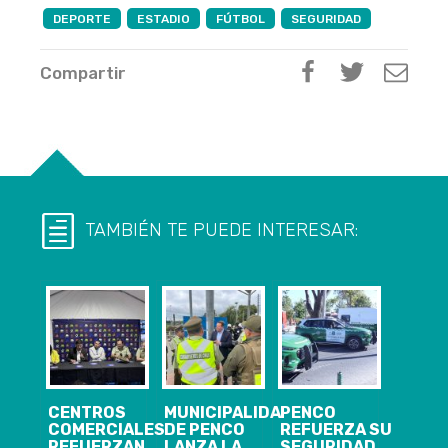
DEPORTE
ESTADIO
FÚTBOL
SEGURIDAD
Compartir
TAMBIÉN TE PUEDE INTERESAR:
CENTROS
MUNICIPALIDAD
PENCO
COMERCIALES
DE PENCO
REFUERZA SU
REFUERZAN
LANZA LA
SEGURIDAD