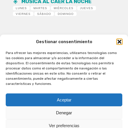
MÚSICA AL CAER LA NOCHE
LUNES
MARTES
MIÉRCOLES
JUEVES
VIERNES
SÁBADO
DOMINGO
Gestionar consentimiento
Para ofrecer las mejores experiencias, utilizamos tecnologías como
Patagual Radio Digital 2026 - Todos los derechos
las cookies para almacenar y/o acceder a la información del
reservados
dispositivo. El consentimiento de estas tecnologías nos permitirá
procesar datos como el comportamiento de navegación o las
la Radio de Verdad
identificaciones únicas en este sitio. No consentir o retirar el
Cobertura
consentimiento, puede afectar negativamente a ciertas
Programación
características y funciones.
Escríbenos
Contacto Comercial
Aceptar
Síguenos en nuestras Redes Sociales
Denegar
Ver preferencias