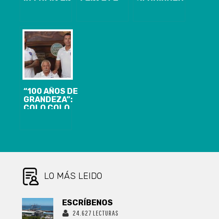
ESTRATEGIAS
TEMPORADA
CON NUEVOS
DE
ESTIVAL 2025
VEHÍCULOS
SEGURIDAD
CON MEDIDAS
PARA
PARA UNA
REFORZADAS
CARABINEROS
NAVIDAD MÁS
DE
Y ANUNCIA
SEGURA EN LA
SEGURIDAD Y
FUTURAS
REGIÓN DEL
APOYO AL
ADQUISICIONES
BIOBÍO
TURISMO
LOCAL
“100 AÑOS DE
GRANDEZA”:
COLO COLO
PONE FIN AL
MISTERIO Y
REVELA
CAMISETA
ESPECIAL
PARA EL
CENTENARIO
LO MÁS LEIDO
ESCRÍBENOS
24.627 LECTURAS