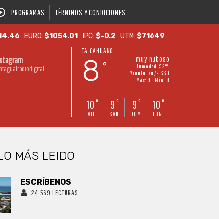
PROGRAMAS
TÉRMINOS Y CONDICIONES
14.46
EURO:
$1054.01
IPC:
$-0.2
UTM:
$71649
TALCAHUANO
8
muy nuboso
nstagram
°
Humedad: 92%
atagualradiodigital
Viento: 7m/s SSO
Máx: 9 • Mín: 8
10
9
9
10
°
°
°
°
VIE
SAB
DOM
LUN
LO MÁS LEIDO
ESCRÍBENOS
24.569 LECTURAS