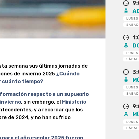
9
A
LUNES
SÁBA
1
D
LUNES
SÁBA
sta semana sus últimas jornadas de
3
iones de invierno 2025
¿Cuándo
M
or cuánto tiempo?
LUNES
nformación respecto a un supuesto
SÁBA
invierno
, sin embargo, el
Ministerio
9
ntecedentes, y a recordar que los
M
re de 2024, y no han sufrido
LUNES
SÁBA
 para el año escolar 2025 fueron