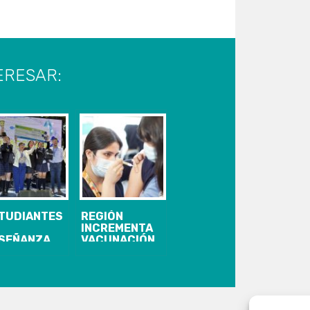
ERESAR:
TUDIANTES
REGIÓN
INCREMENTA
SEÑANZA
VACUNACIÓN
DIA
ESCOLAR
MPITIERON
CONTRA
 FERIA
PAPILOMA
ENTÍFICA
HUMANO Y
E PREMIÓ A
CONTRA