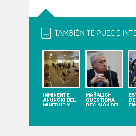
TAMBIÉN TE PUEDE INT
INMINENTE
MAÑALICH
ES
ANUNCIO DEL
CUESTIONA
DE
MINEDUC Y
DECISIÓN DEL
EN
MINSAL SOBRE
GOBIERNO DE
ME
LAS
ADELANTAR Y
CO
VACACIONES
EXTENDER
EN
DE INVIERNO:
VACACIONES
CI
SE
DE INVIERNO
QU