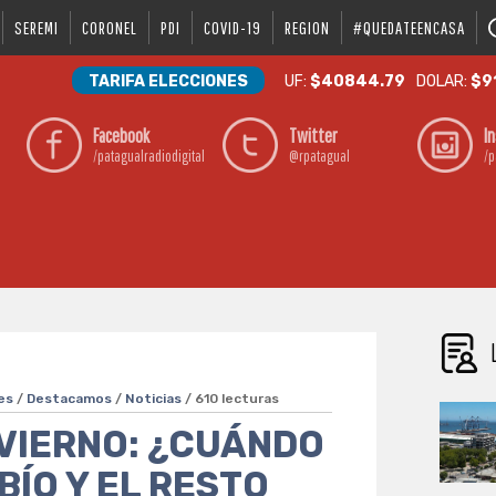
SEREMI
CORONEL
PDI
COVID-19
REGION
#QUEDATEENCASA
TARIFA ELECCIONES
UF:
$40844.79
DOLAR:
$9
Facebook
Twitter
I
/patagualradiodigital
@rpatagual
/p
es
/
Destacamos
/
Noticias
/ 610 lecturas
VIERNO: ¿CUÁNDO
BÍO Y EL RESTO