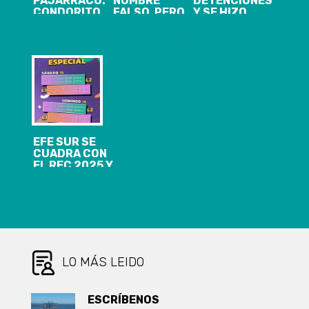
PAJARRACO:
NOMBRE
DETENCIONES
CONDORITO
FALSO, PERO
Y SE HIZO
CUMPLE HOY
YA ESTÁ
PASAR POR
75 AÑOS Y
IDENTIFICADA:
TENS: LOS
ESTAS SON
ASÍ CAYÓ LA
ANTECEDENTES
ALGUNAS
MUJER QUE
DE LA MUJER
CURIOSIDADES
ASALTÓ Y
QUE ASESINÓ
DE SU
GOLPEÓ A
A ADULTO
HISTORIA
ADULTO
MAYOR CIEGO
MAYOR EN
EN SAN
CORONEL
BERNARDO
EFE SUR SE
CUADRA CON
EL REC 2025 Y
ANUNCIA LA
HABILITACIÓN
DE NUEVOS
SERVICIOS
PARA ESTE FIN
DE SEMANA
LO MÁS LEIDO
ESCRÍBENOS