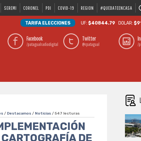
SEREMI
CORONEL
PDI
COVID-19
REGION
#QUEDATEENCASA
TARIFA ELECCIONES
UF:
$40844.79
DOLAR:
$9
Facebook
Twitter
I
/patagualradiodigital
@rpatagual
/p
es
/
Destacamos
/
Noticias
/ 547 lecturas
IMPLEMENTACIÓN
 CARTOGRAFÍA DE