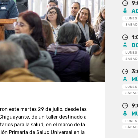
9
A
LUNES
SÁBA
1
D
LUNES
SÁBA
3
M
LUNES
SÁBA
9
on este martes 29 de julio, desde las
M
Chiguayante, de un taller destinado a
LUNES
arios para la salud, en el marco de la
SÁBA
ón Primaria de Salud Universal en la