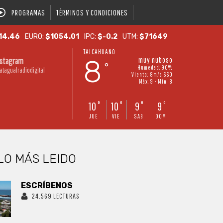
PROGRAMAS
TÉRMINOS Y CONDICIONES
14.46
EURO:
$1054.01
IPC:
$-0.2
UTM:
$71649
TALCAHUANO
8
muy nuboso
nstagram
°
Humedad: 90%
atagualradiodigital
Viento: 8m/s SSO
Máx: 9 • Mín: 8
10
10
9
9
°
°
°
°
JUE
VIE
SAB
DOM
LO MÁS LEIDO
ESCRÍBENOS
24.569 LECTURAS