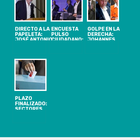
DIRECTO A LA
ENCUESTA
GOLPE EN LA
PAPELETA:
PULSO
DERECHA:
JOSÉ ANTONIO
CIUDADANO:
JOHANNES
KAST SE SUMA
JEANNETTE
KAISER
A EDUARDO
JARA SUFRE
SOBREPASA A
ARTÉS Y SERÁ
ESTREPITOSA
EVELYN
NUEVAMENTE
CAÍDA,
MATTHEI EN
CANDIDATO
MIENTRAS
NUEVA
PRESIDENCIAL
KAST
ENCUESTA
RECORTA
DISTANCIA
PLAZO
FINALIZADO:
SECTORES
POLÍTICOS
DEL BIOBÍO
REVELAN
LISTAS
PARLAMENTARIAS