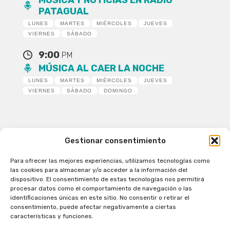
MÚSICA Y NOTICIAS EN RADIO
PATAGUAL
LUNES
MARTES
MIÉRCOLES
JUEVES
VIERNES
SÁBADO
9:00
PM
MÚSICA AL CAER LA NOCHE
LUNES
MARTES
MIÉRCOLES
JUEVES
VIERNES
SÁBADO
DOMINGO
Gestionar consentimiento
Para ofrecer las mejores experiencias, utilizamos tecnologías como
Patagual Radio Digital 2026 - Todos los derechos
las cookies para almacenar y/o acceder a la información del
reservados
dispositivo. El consentimiento de estas tecnologías nos permitirá
procesar datos como el comportamiento de navegación o las
la Radio de Verdad
identificaciones únicas en este sitio. No consentir o retirar el
Cobertura
consentimiento, puede afectar negativamente a ciertas
Programación
características y funciones.
Escríbenos