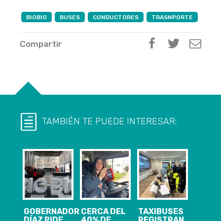
BIOBIO
BUSES
CONDUCTORES
TRASNPORTE
Compartir
TAMBIÉN TE PUEDE INTERESAR:
GOBERNADOR
CERCA DEL
TAXIBUSES
DÍAZ PIDE
40% DE
REGISTRAN