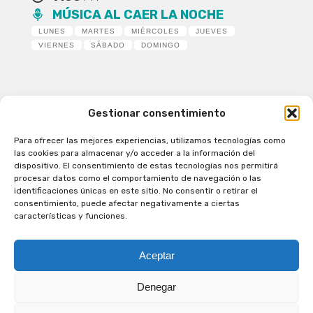
MÚSICA AL CAER LA NOCHE
LUNES
MARTES
MIÉRCOLES
JUEVES
VIERNES
SÁBADO
DOMINGO
Gestionar consentimiento
Para ofrecer las mejores experiencias, utilizamos tecnologías como
Patagual Radio Digital 2026 - Todos los derechos
las cookies para almacenar y/o acceder a la información del
reservados
dispositivo. El consentimiento de estas tecnologías nos permitirá
procesar datos como el comportamiento de navegación o las
la Radio de Verdad
identificaciones únicas en este sitio. No consentir o retirar el
Cobertura
consentimiento, puede afectar negativamente a ciertas
Programación
características y funciones.
Escríbenos
Contacto Comercial
Aceptar
Síguenos en nuestras Redes Sociales
Denegar