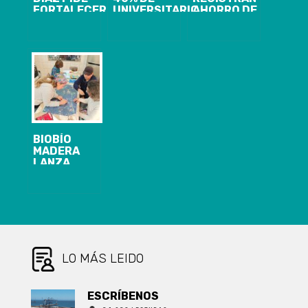
FORTALECER
UNIVERSITARIOS
AHORRO DE
LA
AÚN NO
HASTA 20
COORDINACIÓN
REVALIDA LA
MINUTOS DE
PÚBLICO-
TNE PARA
VIAJE TRAS
PRIVADA PARA
ACCEDER A
APERTURA DE
EVITAR
TARIFA
PUENTE
INCENDIOS
REBAJADA EN
INDUSTRIAL
FORESTALES
TRANSPORTE
BIOBÍO
MADERA
LANZA
CAMPAÑA
PARA
FORTALECER
LA
PROTECCIÓN
DE VIVIENDAS
ANTE
INCENDIOS
LO MÁS LEIDO
FORESTALES
ESCRÍBENOS