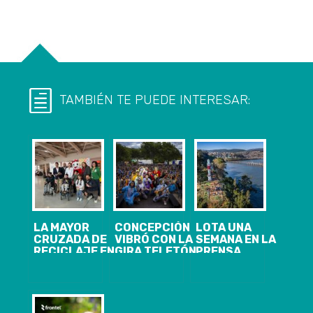
TAMBIÉN TE PUEDE INTERESAR:
LA MAYOR
CONCEPCIÓN
LOTA UNA
CRUZADA DE
VIBRÓ CON LA
SEMANA EN LA
RECICLAJE EN
GIRA TELETÓN
PRENSA
CHILE CUMPLE
2025: MÁS DE
NACIONAL E
UNA DÉCADA
8 MIL
INTERNACIONAL.
APOYANDO A
PERSONAS
ESTO LE SIRVE
TELETÓN Y
CELEBRARON
AL LOTINO
ESTE AÑO
LA
COMÚN O