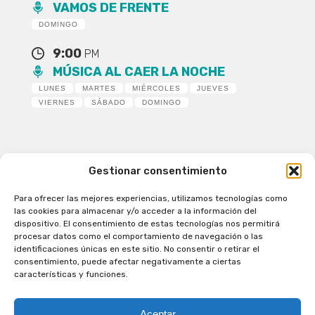
VAMOS DE FRENTE
DOMINGO
9:00
PM
MÚSICA AL CAER LA NOCHE
LUNES
MARTES
MIÉRCOLES
JUEVES
VIERNES
SÁBADO
DOMINGO
Gestionar consentimiento
Para ofrecer las mejores experiencias, utilizamos tecnologías como
Patagual Radio Digital 2026 - Todos los derechos
las cookies para almacenar y/o acceder a la información del
reservados
dispositivo. El consentimiento de estas tecnologías nos permitirá
procesar datos como el comportamiento de navegación o las
la Radio de Verdad
identificaciones únicas en este sitio. No consentir o retirar el
Cobertura
consentimiento, puede afectar negativamente a ciertas
Programación
características y funciones.
Escríbenos
Contacto Comercial
Aceptar