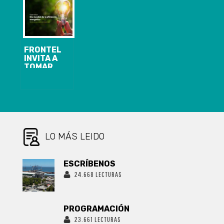
BUSCA
SOLIDARIDAD
SOLO ALEJA
RECAUDAR
MÁS A LOS
175
TURISTAS
TONELADAS
DE BOTELLAS
PLÁSTICAS
FRONTEL
INVITA A
TOMAR
CONCIENCIA Y
HACER USO
EFICIENTE DE
LA ENERGÍA
LO MÁS LEIDO
ESCRÍBENOS
24.668 LECTURAS
PROGRAMACIÓN
23.661 LECTURAS