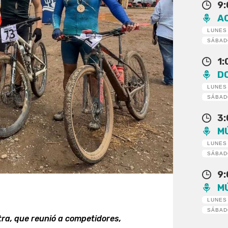
9
A
LUNES
SÁBA
1
D
LUNES
SÁBA
3
M
LUNES
SÁBA
9
M
LUNES
SÁBA
ra, que reunió a competidores,