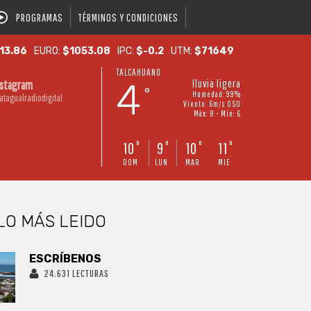
PROGRAMAS
TÉRMINOS Y CONDICIONES
13.86
EURO:
$1053.08
IPC:
$-0.2
UTM:
$71649
TALCAHUANO
4
lluvia ligera
nstagram
°
Humedad: 99%
atagualradiodigital
Viento: 6m/s OSO
Máx: 8 • Mín: 6
10
9
10
11
°
°
°
°
DOM
LUN
MAR
MIE
LO MÁS LEIDO
ESCRÍBENOS
24.631 LECTURAS