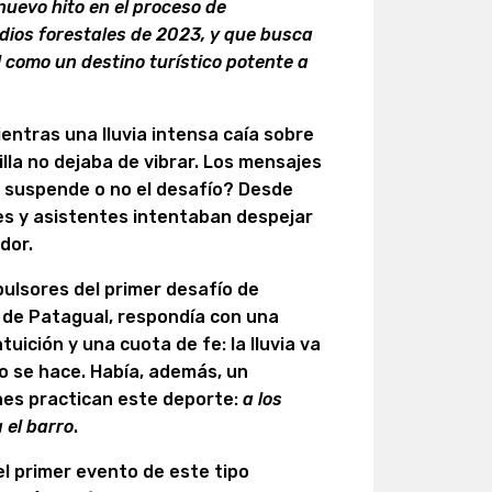
evo hito en el proceso de
endios forestales de 2023, y que busca
l como un destino turístico potente a
entras una lluvia intensa caía sobre
lla no dejaba de vibrar. Los mensajes
e suspende o no el desafío? Desde
res y asistentes intentaban despejar
dor.
pulsores del primer desafío de
e de Patagual, respondía con una
uición y una cuota de fe: la lluvia va
to se hace. Había, además, un
enes practican este deporte:
a los
 el barro
.
l primer evento de este tipo