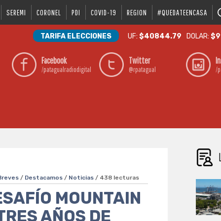
SEREMI
CORONEL
PDI
COVID-19
REGION
#QUEDATEENCASA
TARIFA ELECCIONES
UF:
$40844.79
DOLAR:
$9
Facebook
Twitter
I
/patagualradiodigital
@rpatagual
/p
Breves
/
Destacamos
/
Noticias
/ 438 lecturas
DESAFÍO MOUNTAIN
TRES AÑOS DE