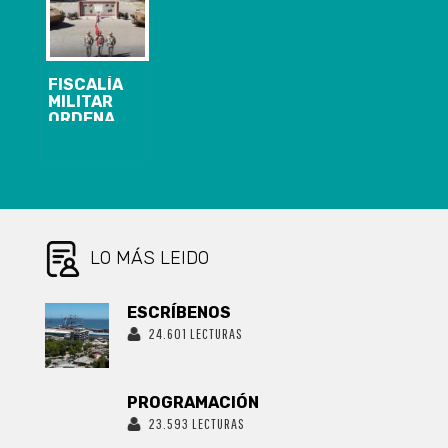
FORMALIZACIÓN
ELECCIONES
FISCALÍA
MILITAR
ORDENA
DETENCIÓN DE
OFICIAL DE
EJÉRCITO POR
MUERTE DE
SUBTENIENTE
MATÍAS
FUENTES EN
POZO
LO MÁS LEIDO
ALMONTE
ESCRÍBENOS
24.601 LECTURAS
PROGRAMACIÓN
23.593 LECTURAS