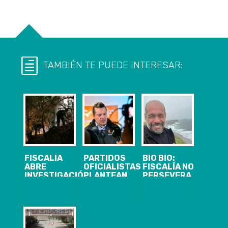
TAMBIÉN TE PUEDE INTERESAR:
FISCALÍA
PARTIDOS
BÍO BÍO:
ABRE
OFICIALISTAS
FISCALÍA NO
INVESTIGACIÓN
PLANTEAN
PERSEVERA
CONTRA 3
REEVALUAR
CONTRA
PERSONAS
CANDIDATURA
EXCANDIDATO
POR NEGAR
DEL ALCALDE
A CORE
USO DE AGUA
BORIS
DETENIDO E
A BRIGADISTA
CHAMORRO
IMPUTADO
EN YUMBEL
POR
POR VIF PARA