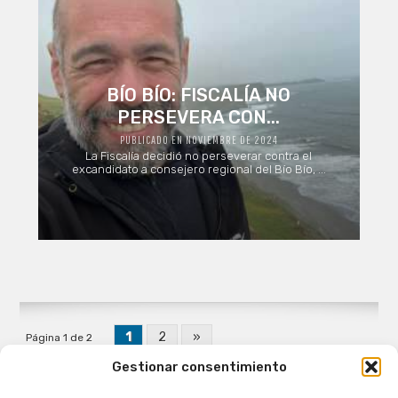
BÍO BÍO: FISCALÍA NO
PERSEVERA CON...
PUBLICADO EN NOVIEMBRE DE 2024
La Fiscalía decidió no perseverar contra el
excandidato a consejero regional del Bío Bío, ...
1
2
»
Página 1 de 2
Gestionar consentimiento