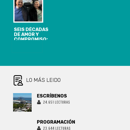
DEL GOBIERNO
LANDES
ACTIVA
RECURSO
CONTRA EL
ESTADO POR
SEIS DÉCADAS
“EXPROPIACIÓN
DE AMOR Y
ENCUBIERTA”
COMPROMISO:
EN LEY DE
LA
FRACCIONAMIENTO
INQUEBRANTABLE
PESQUERO
HISTORIA DE
LA FAMILIA
POBLETE
NOVOA EN
LOTA
LO MÁS LEIDO
ESCRÍBENOS
24.651 LECTURAS
PROGRAMACIÓN
23.644 LECTURAS