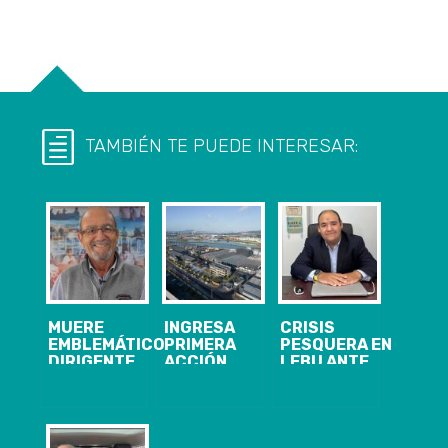
TAMBIÉN TE PUEDE INTERESAR:
MUERE
INGRESA
CRISIS
EMBLEMÁTICO
PRIMERA
PESQUERA EN
DIRIGENTE
ACCIÓN
LEBU ANTE
PESQUERO
JUDICIAL DE
SITUACIÓN
EMPRESAS
QUE AFECTA A
PESQUERAS
JIBIEROS
POR
ARTESANALES
PROYECTO