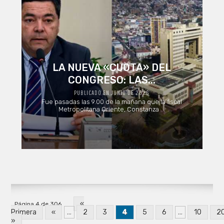
LA NUEVA «CUOTA» DEL
CONGRESO: LAS...
PUBLICADO EN JUNIO DE 2026
Fue pasadas las 9.00 de la mañana que la fiscal
Metropolitana Oriente, Constanza ...
«
Página 4 de 306
Primera
«
...
2
3
4
5
6
...
10
2
»