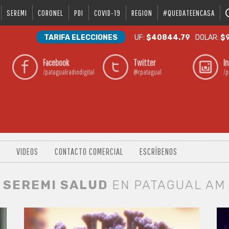
SEREMI
CORONEL
PDI
COVID-19
REGION
#QUEDATEENCASA
TARIFA ELECCIONES
UF:
$40844.79
DOLAR:
$9
Facebook
Twitter
I
/patagualradiodigital
@rpatagual
/p
VIDEOS
CONTACTO COMERCIAL
ESCRÍBENOS
SEREMI SALUD
EN PATAGUAL AM