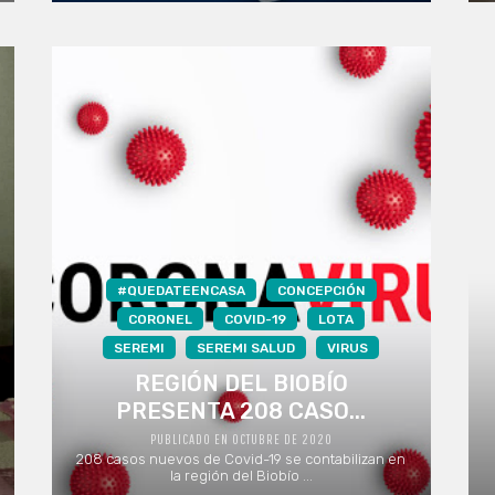
#QUEDATEENCASA
CONCEPCIÓN
CORONEL
COVID-19
LOTA
SEREMI
SEREMI SALUD
VIRUS
REGIÓN DEL BIOBÍO
PRESENTA 208 CASO...
PUBLICADO EN OCTUBRE DE 2020
208 casos nuevos de Covid-19 se contabilizan en
la región del Biobío ...