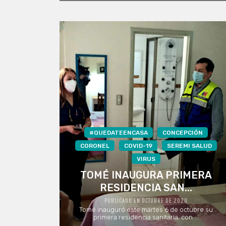
#QUEDATEENCASA
CONCEPCIÓN
CORONEL
COVID-19
SEREMI SALUD
VIRUS
TOMÉ INAUGURA PRIMERA
RESIDENCIA SAN...
PUBLICADO EN OCTUBRE DE 2020
Tomé inauguró este martes 6 de octubre su
primera residencia sanitaria, con ...