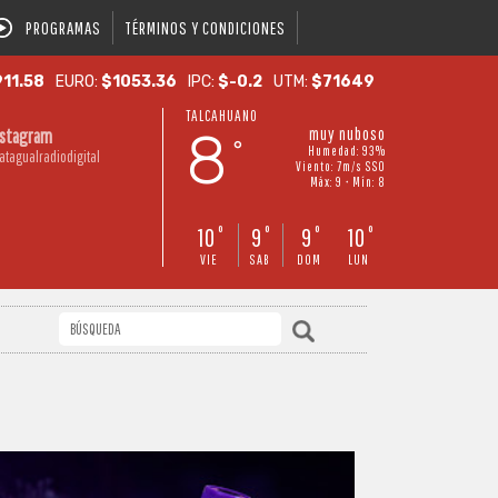
PROGRAMAS
TÉRMINOS Y CONDICIONES
11.58
EURO:
$1053.36
IPC:
$-0.2
UTM:
$71649
TALCAHUANO
8
muy nuboso
nstagram
°
Humedad: 93%
atagualradiodigital
Viento: 7m/s SSO
Máx: 9 • Mín: 8
10
9
9
10
°
°
°
°
VIE
SAB
DOM
LUN