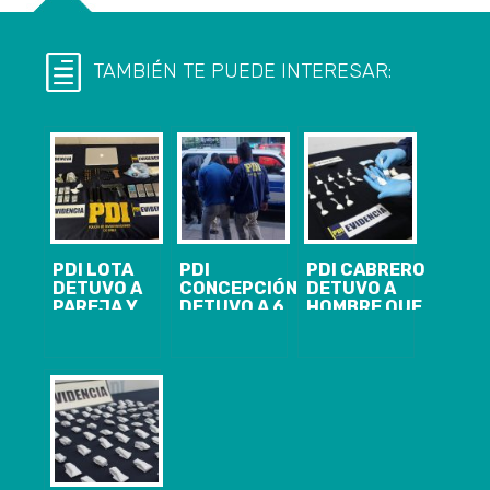
TAMBIÉN TE PUEDE INTERESAR:
PDI LOTA
PDI
PDI CABRERO
DETUVO A
CONCEPCIÓN
DETUVO A
PAREJA Y
DETUVO A 6
HOMBRE QUE
DECOMISÓ 10
PERSONAS Y
COMERCIALIZABA
MIL DOSIS DE
DECOMISÓ
DROGA EN SU
DROGA EN
MÁS DE 62 MIL
DOMICILIO
CORONEL
DOSIS DE
DROGA