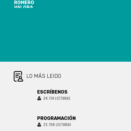
LAJA,
ROMERO
EX PSU, ESTE
LEY PARA
VLADIMIR
VALORA
AÑO
PERFECCIONAR
FICA,
APROBACIÓN
NORMAS DE
MIENTRAS
EN COMISIÓN
PROBIDAD
DURA
DE
ADMINISTRATIVA
PROCESO
CONSTITUCIÓN
Y PREVENCIÓN
DISCIPLINARIO
DEL RETIRO DE
DE
ESTE FUE
FONDOS DE
CONFLICTOS
ORDENADO Y
PENSIONES EN
DE INTERÉS EN
SE LLEVA A
CASOS DE
EL EJERCICIO
CABO POR EL
ENFERMEDAD
DE LA
PROPIO ENTE
TERMINAL
FUNCIÓN
DE CONTROL
PÚBLICA
LO MÁS LEIDO
ESCRÍBENOS
24.714 LECTURAS
PROGRAMACIÓN
23.708 LECTURAS