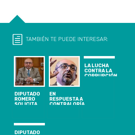
TAMBIÉN TE PUEDE INTERESAR:
LA LUCHA
CONTRA LA
CORRUPCIÓN
ES CAIGA
QUIEN CAIGA
DIPUTADO
DIPUTADO
EN
ROMERO PIDE
ROMERO
RESPUESTA A
A
SOLICITA
CONTRALORÍA
CONTRALORÍA
GRATUIDAD
POR CASO
LA
PARA TODOS
ENAP
SUSPENSIÓN
LOS QUE
DIPUTADO
DE
RINDAN
ROMERO
CUESTIONADO
PRUEBA DE
INGRESA
ALCALDE DE
DIPUTADO
TRANSICIÓN,
PROYECTO DE