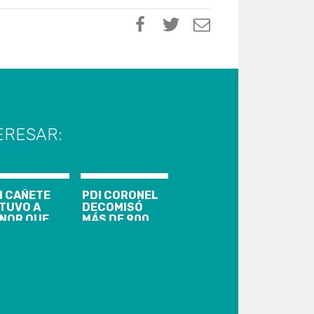
ERESAR:
I CAÑETE
PDI CORONEL
TUVO A
DECOMISÓ
NOR QUE
MÁS DE 900
MERCIALIZABA
DOSIS DE
VERSAS
COCAÍNA BASE
OGAS
EN POBLACIÓN
SDE SU
DE LA COMUNA
MICILIO