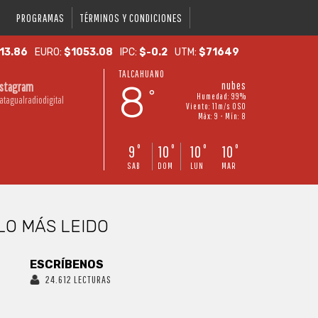
PROGRAMAS
TÉRMINOS Y CONDICIONES
13.86
EURO:
$1053.08
IPC:
$-0.2
UTM:
$71649
TALCAHUANO
8
nubes
nstagram
°
Humedad: 99%
atagualradiodigital
Viento: 11m/s OSO
Máx: 9 • Mín: 8
9
10
10
10
°
°
°
°
SAB
DOM
LUN
MAR
LO MÁS LEIDO
ESCRÍBENOS
24.612 LECTURAS