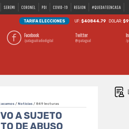
SEREMI
CORONEL
PDI
COVID-19
REGION
#QUEDATEENCASA
TARIFA ELECCIONES
UF:
$40844.79
DOLAR:
$9
Facebook
Twitter
I
/patagualradiodigital
@rpatagual
/p
tacamos
/
Noticias
/ 849 lecturas
UVO A SUJETO
ITO DE ABUSO