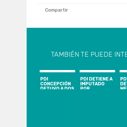
Compartir
TAMBIÉN TE PUEDE INT
PDI
PDI DETIENE A
PD
CONCEPCIÓN
IMPUTADO
DE
DETUVO A DOS
POR
ME
IMPUTADOS
HOMICIDIO EN
CO
POR INCENDIO
CHIGUAYANTE
DI
Y SAQUEOS EN
DR
LA
DE
GOBERNACIÓN
DO
PENQUISTA