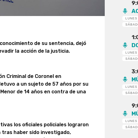
9
A
LUNES
SÁBA
1
 conocimiento de su sentencia, dejó
D
vadir la acción de la justicia.
LUNES
SÁBA
3
ón Criminal de Coronel en
M
 detuvo a un sujeto de 57 años por su
LUNES
e Menor de 14 años en contra de una
SÁBA
9
M
LUNES
ivas los oficiales policiales lograron
SÁBA
 tras haber sido investigado,