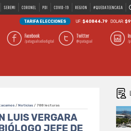
SEREMI
CORONEL
PDI
COVID-19
REGION
#QUEDATEENCASA
TARIFA ELECCIONES
UF:
$40844.79
DOLAR:
$9
Facebook
Twitter
I
/patagualradiodigital
@rpatagual
/p
tacamos
/
Noticias
/ 788 lecturas
 LUIS VERGARA
BIÓLOGO JEFE DE