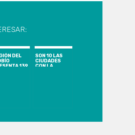
ERESAR:
GIÓN DEL
SON 10 LAS
OBÍO
CIUDADES
ESENTA 139
CON LA
SOS
MEDIDA EN LA
EVOS,
REGIÓN
.836
GOBIERNO
UMULADOS
DESPLIEGA
1.469
OPERATIVO DE
TIVOS DE
FISCALIZACIÓN
VID-19
EN COMUNAS
QUE
INGRESARON A
CUARENTENA