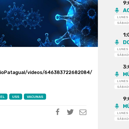
9
A
LUNES
SÁBA
1
D
LUNES
SÁBA
3
dioPatagual/videos/646383722682084/
M
LUNES
SÁBA
EL
USS
VACUNAS
9
M
LUNES
SÁBA