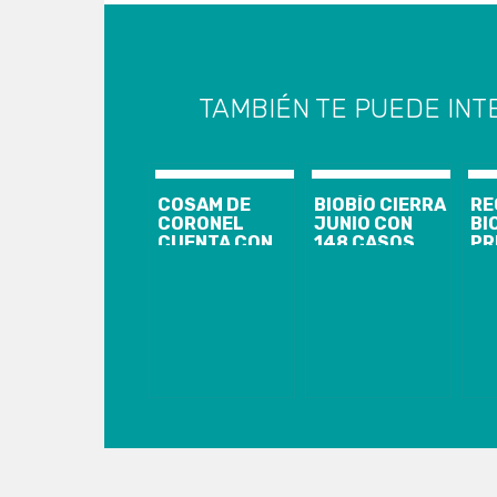
TAMBIÉN TE PUEDE INT
COSAM DE
BIOBÍO CIERRA
RE
CORONEL
JUNIO CON
BI
CUENTA CON
148 CASOS
PR
NUEVA
NUEVOS,
CA
MODALIDAD
1.844
NU
DE ATENCIÓN
ACTIVOS Y EL
10
USUARIA EN
ANUNCIO DE
AC
ESTE PERIODO
CORDÓN
Y 
DE
SANITARIO
AC
CONTINGENCIA
PARA
CO
CORONEL Y
LOTA