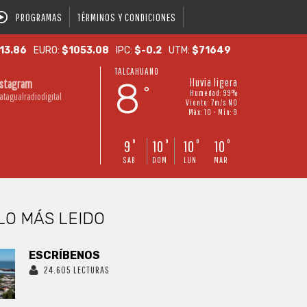
PROGRAMAS
TÉRMINOS Y CONDICIONES
13.86
EURO:
$1053.08
IPC:
$-0.2
UTM:
$71649
TALCAHUANO
8
lluvia ligera
nstagram
°
Humedad: 99%
atagualradiodigital
Viento: 7m/s NO
Máx: 10 • Mín: 9
9
10
10
10
°
°
°
°
SAB
DOM
LUN
MAR
LO MÁS LEIDO
ESCRÍBENOS
24.605 LECTURAS