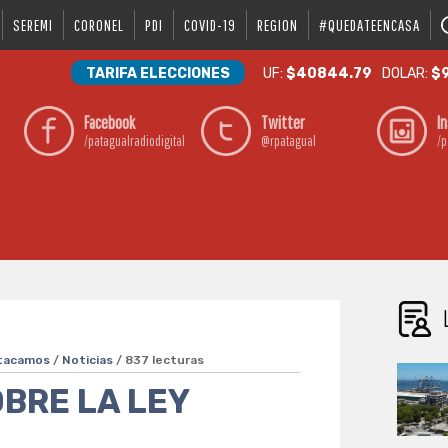
SEREMI
CORONEL
PDI
COVID-19
REGION
#QUEDATEENCASA
TARIFA ELECCIONES
UF:
$40844.79
DOLAR:
$9
Facebook
Twitter
I
/patagualradiodigital
@rpatagual
/p
tacamos
/
Noticias
/ 837 lecturas
OBRE LA LEY