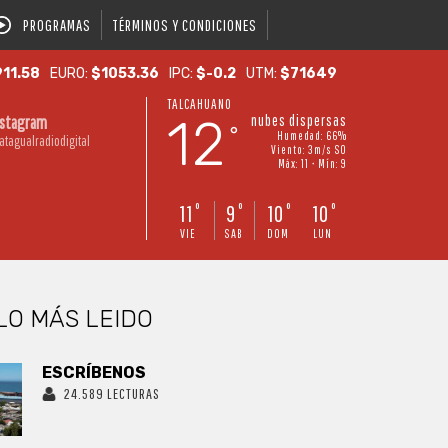
PROGRAMAS
TÉRMINOS Y CONDICIONES
11.58
EURO:
$1053.36
IPC:
$-0.2
UTM:
$71649
TALCAHUANO
12
nubes dispersas
nstagram
°
Humedad: 66%
atagualradiodigital
Viento: 3m/s SO
Máx: 11 • Mín: 9
11
9
10
10
°
°
°
°
VIE
SAB
DOM
LUN
LO MÁS LEIDO
ESCRÍBENOS
24.589 LECTURAS