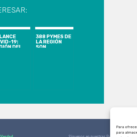
ERESAR:
LANCE
388 PYMES DE
VID-19:
LA REGIÓN
GIÓN DEL
SON
OBÍO
BENEFICIADAS
ESENTA 103
CON EL
SOS
PROGRAMA DE
EVOS, 7.816
EMERGENCIA
UMULADOS
DE CORFO
1.388
BIOBÍO
TIVOS
Para ofrece
para almace
 Verdad
Síguenos en nuestras Redes Sociales