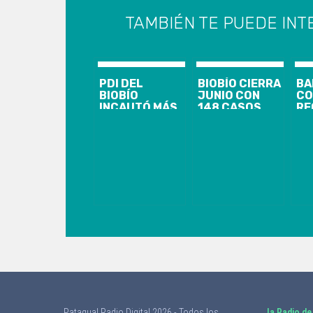
TAMBIÉN TE PUEDE INT
PDI DEL
BIOBÍO CIERRA
BA
BIOBÍO
JUNIO CON
CO
INCAUTÓ MÁS
148 CASOS
RE
DE 200 KILOS
NUEVOS,
BI
DE COCAÍNA
1.844
PR
BASE
ACTIVOS Y EL
CA
ANUNCIO DE
NU
CORDÓN
AC
SANITARIO
Y 
PARA
AC
CORONEL Y
LOTA
Patagual Radio Digital 2026 - Todos los
la Radio de