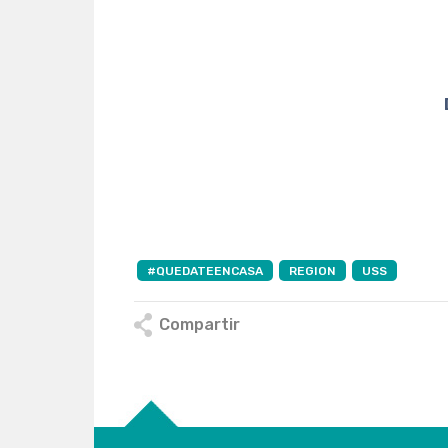
Constanza
Directora de 
Universi
#QUEDATEENCASA
REGION
USS
Compartir