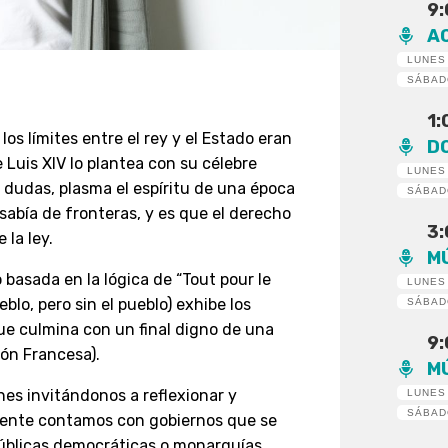
9
A
LUNES
SÁBA
1
os límites entre el rey y el Estado eran
D
 Luis XIV lo plantea con su célebre
LUNES
in dudas, plasma el espíritu de una época
SÁBA
sabía de fronteras, y es que el derecho
3
 la ley.
M
 basada en la lógica de “Tout pour le
LUNES
eblo, pero sin el pueblo) exhibe los
SÁBA
ue culmina con un final digno de una
9
ión Francesa).
M
nes invitándonos a reflexionar y
LUNES
SÁBA
idente contamos con gobiernos que se
públicas democráticas o monarquías