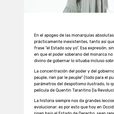
En el apogeo de las monarquías absolutas l
prácticamente inexistentes, tanto así que
frase “el Estado soy yo”. Esa expresión, s
en que el poder soberano del monarca no 
divino de gobernar lo situaba incluso sobre
La concentración del poder y del gobierno
peuple, rien par le peuple” (todo para el pu
parámetros del despotismo ilustrado, lo q
película de Quentin Tarantino (la Revoluc
La historia siempre nos da grandes leccio
evolucionar; es por esto que hoy en Occ
rigen bajo el Estado de Derecho, sean re