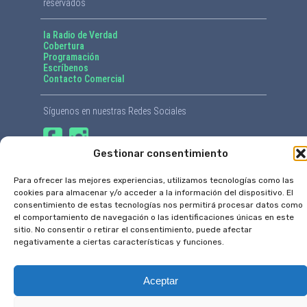
reservados
la Radio de Verdad
Cobertura
Programación
Escríbenos
Contacto Comercial
Síguenos en nuestras Redes Sociales
Gestionar consentimiento
Para ofrecer las mejores experiencias, utilizamos tecnologías como las
cookies para almacenar y/o acceder a la información del dispositivo. El
consentimiento de estas tecnologías nos permitirá procesar datos como
el comportamiento de navegación o las identificaciones únicas en este
sitio. No consentir o retirar el consentimiento, puede afectar
negativamente a ciertas características y funciones.
Aceptar