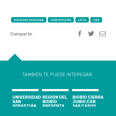
#QUEDATEENCASA
CONCEPCIÓN
LOTA
USS
Compartir
TAMBIÉN TE PUEDE INTERESAR:
UNIVERSIDAD
REGIÓN DEL
BIOBÍO CIERRA
SAN
BIOBÍO
JUNIO CON
SEBASTIÁN
PRESENTA
148 CASOS
OFRECE FERIA
208 CASOS
NUEVOS,
VOCACIONAL
NUEVOS,
1.844