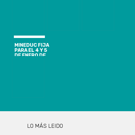
PARA
24.400
ACTIVOS Y EL
FUTUROS
ACUMULADOS
ANUNCIO DE
ESTUDIANTES
Y 1.816
CORDÓN
UNIVERSITARIOS
ACTIVOS DE
SANITARIO
COVID-19
PARA
CORONEL Y
LOTA
MINEDUC FIJA
PARA EL 4 Y 5
DE ENERO DE
2021 LAS
PRUEBAS DE
TRANSICIÓN
LO MÁS LEIDO