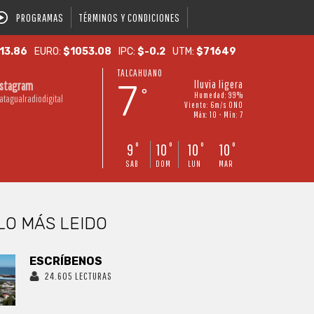
PROGRAMAS
TÉRMINOS Y CONDICIONES
13.86
EURO:
$1053.08
IPC:
$-0.2
UTM:
$71649
TALCAHUANO
7
lluvia ligera
nstagram
°
Humedad: 99%
atagualradiodigital
Viento: 6m/s ONO
Máx: 10 • Mín: 7
9
10
10
10
°
°
°
°
SAB
DOM
LUN
MAR
LO MÁS LEIDO
ESCRÍBENOS
24.605 LECTURAS