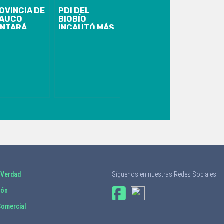
OVINCIA DE
PDI DEL
AUCO
BIOBÍO
NTARÁ
INCAUTÓ MÁS
EVAS
DE 200 KILOS
MAS UCI Y
DE COCAÍNA
DERNO
BASE
UIPAMIENTO
SPITALARIO
 Verdad
Síguenos en nuestras Redes Sociales
ión
omercial