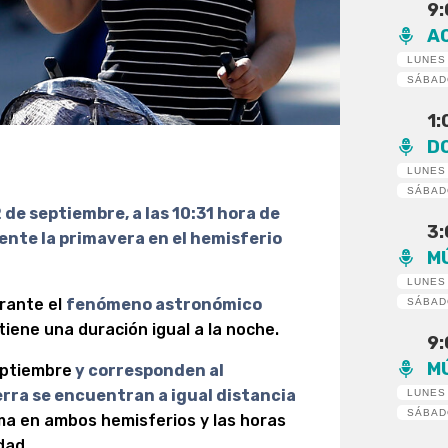
9
A
LUNES
SÁBA
1
D
LUNES
SÁBA
de septiembre, a las 10:31 hora de
3
mente la primavera en el hemisferio
M
LUNES
rante el
fenómeno astronómico
SÁBA
 tiene una duración igual a la noche.
9
M
eptiembre
y corresponden al
erra se encuentran a igual distancia
LUNES
SÁBA
misma en ambos hemisferios y las horas
dad.