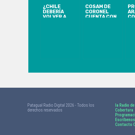
¿CHILE
COSAM DE
PR
DEBERÍA
CORONEL
AR
VOLVER A
CUENTA CON
CO
PRODUCIR
NUEVA
NU
VACUNAS?
MODALIDAD
CA
DE ATENCIÓN
MO
USUARIA EN
EQ
ESTE PERIODO
HO
DE
CONTINGENCIA
Patagual Radio Digital 2026 - Todos los
la Radio de
derechos reservados
Cobertura
Programac
Escríbenos
Contacto C