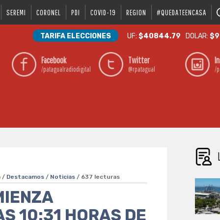
SEREMI
CORONEL
PDI
COVID-19
REGION
#QUEDATEENCASA
TARIFA ELECCIONES
UF:
$40844.79
DOLAR:
$9
Facebook
Twitter
I
/patagualradiodigital
@rpatagual
/p
m /
Destacamos
/
Noticias
/ 637 lecturas
MIENZA
AS 10:31 HORAS DE