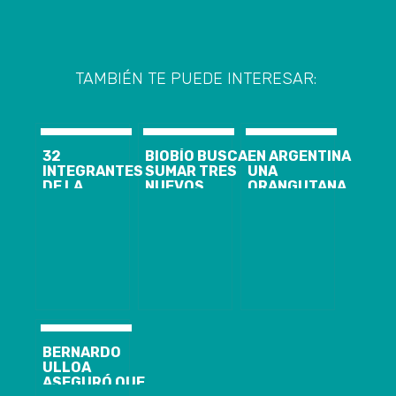
TAMBIÉN TE PUEDE INTERESAR:
32
BIOBÍO BUSCA
EN ARGENTINA
INTEGRANTES
SUMAR TRES
UNA
DE LA
NUEVOS
ORANGUTANA
INSTITUCIÓN
LICEOS
LLAMADA
SE GRADÚAN
BICENTENARIO
SANDRA SE
COMO
CONVIRTIÓ EN
COMANDOS
«PERSONA»
DEL EJÉRCITO
DE CHILE
BERNARDO
ULLOA
ASEGURÓ QUE