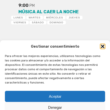
9:00
PM
MÚSICA AL CAER LA NOCHE
LUNES
MARTES
MIÉRCOLES
JUEVES
VIERNES
SÁBADO
DOMINGO
Gestionar consentimiento
Para ofrecer las mejores experiencias, utilizamos tecnologías como
Patagual Radio Digital 2026 - Todos los derechos
las cookies para almacenar y/o acceder a la información del
reservados
dispositivo. El consentimiento de estas tecnologías nos permitirá
procesar datos como el comportamiento de navegación o las
la Radio de Verdad
identificaciones únicas en este sitio. No consentir o retirar el
Cobertura
consentimiento, puede afectar negativamente a ciertas
Programación
características y funciones.
Escríbenos
Contacto Comercial
Aceptar
Síguenos en nuestras Redes Sociales
Denegar