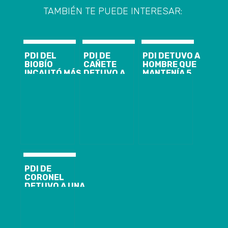
TAMBIÉN TE PUEDE INTERESAR:
PDI DEL
PDI DE
PDI DETUVO A
BIOBÍO
CAÑETE
HOMBRE QUE
INCAUTÓ MÁS
DETUVO A
MANTENÍA 5
DE 200 KILOS
SUJETO QUE
DENUNCIAS
DE COCAÍNA
VENDÍA POR
POR
BASE
REDES
AMENAZAS Y
SOCIALES
LESIONES
VEHÍCULO
CONTRA
ROBADO
MUJERES
PDI DE
CORONEL
DETUVO A UNA
PERSONA POR
INFRACCIÓN A
LA LEY 20.000