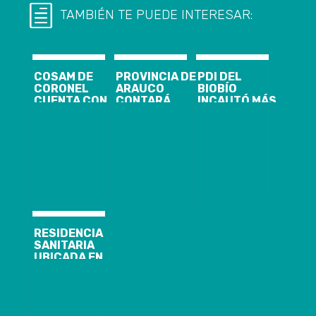
TAMBIÉN TE PUEDE INTERESAR:
COSAM DE
PROVINCIA DE
PDI DEL
CORONEL
ARAUCO
BIOBÍO
CUENTA CON
CONTARÁ
INCAUTÓ MÁS
NUEVA
NUEVAS
DE 200 KILOS
MODALIDAD
CAMAS UCI Y
DE COCAÍNA
DE ATENCIÓN
MODERNO
BASE
USUARIA EN
EQUIPAMIENTO
ESTE PERIODO
HOSPITALARIO
DE
CONTINGENCIA
RESIDENCIA
SANITARIA
UBICADA EN
HOTEL
WYNDHAM
GARDEN DE
CONCEPCIÓN