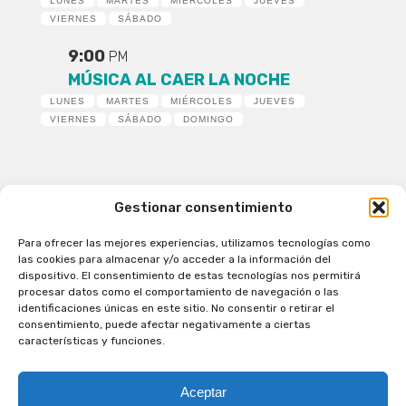
LUNES
MARTES
MIÉRCOLES
JUEVES
VIERNES
SÁBADO
9:00
PM
MÚSICA AL CAER LA NOCHE
LUNES
MARTES
MIÉRCOLES
JUEVES
VIERNES
SÁBADO
DOMINGO
Gestionar consentimiento
Para ofrecer las mejores experiencias, utilizamos tecnologías como
Patagual Radio Digital 2026 - Todos los derechos
las cookies para almacenar y/o acceder a la información del
reservados
dispositivo. El consentimiento de estas tecnologías nos permitirá
procesar datos como el comportamiento de navegación o las
la Radio de Verdad
identificaciones únicas en este sitio. No consentir o retirar el
Cobertura
consentimiento, puede afectar negativamente a ciertas
Programación
características y funciones.
Escríbenos
Contacto Comercial
Aceptar