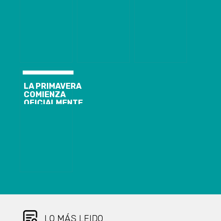
ENTREGAN
PRODUCIR
APOYO A
VACUNAS?
MANIFESTACIONES
LA PRIMAVERA
COMIENZA
OFICIALMENTE
A LAS 10:31
HORAS DE
ESTE MARTES
LO MÁS LEIDO