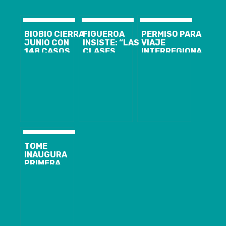
BIOBÍO CIERRA
FIGUEROA
PERMISO PARA
JUNIO CON
INSISTE: “LAS
VIAJE
148 CASOS
CLASES
INTERREGIONAL
NUEVOS,
PRESENCIALES
FUE EL 4° MÁS
1.844
SON
SOLICITADO
ACTIVOS Y EL
IRREEMPLAZABLES
EN EL “SÚPER
ANUNCIO DE
LUNES”:
CORDÓN
21.565
SANITARIO
PARA
CORONEL Y
LOTA
TOMÉ
INAUGURA
PRIMERA
RESIDENCIA
SANITARIA Y
DOTACIÓN DE
CAMAS EN LA
REGIÓN SUBE
A 1.067