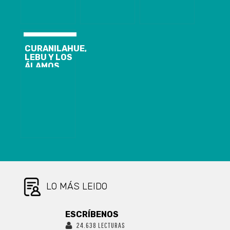
SANITARIO
VIEJO
FISCALIZACIÓN
PARA
INTERPONEN
EN COMUNAS
CORONEL Y
ACCIÓN
QUE
LOTA
JUDICIAL POR
INGRESARON A
INUNDACIONES
CUARENTENA
TRAS
CURANILAHUE,
EXTRACCIÓN
LEBU Y LOS
DE ARENA
ÁLAMOS
INGRESAN A
CUARENTENA
DESDE EL
18/09, A LAS
05 AM.REGIÓN
DEL BIOBÍO
PRESENTA 140
CASOS
NUEVOS,
20.854
ACUMULADOS
Y 1.935
ACTIVOS DE
LO MÁS LEIDO
COVID-19
ESCRÍBENOS
24.638 LECTURAS