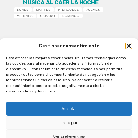
MÚSICA AL CAER LA NOCHE
LUNES
MARTES
MIÉRCOLES
JUEVES
VIERNES
SÁBADO
DOMINGO
Gestionar consentimiento
Para ofrecer las mejores experiencias, utilizamos tecnologías como
Patagual Radio Digital 2026 - Todos los derechos
las cookies para almacenar y/o acceder a la información del
reservados
dispositivo. El consentimiento de estas tecnologías nos permitirá
procesar datos como el comportamiento de navegación o las
la Radio de Verdad
identificaciones únicas en este sitio. No consentir o retirar el
Cobertura
consentimiento, puede afectar negativamente a ciertas
Programación
características y funciones.
Escríbenos
Contacto Comercial
Aceptar
Síguenos en nuestras Redes Sociales
Denegar
Ver preferencias