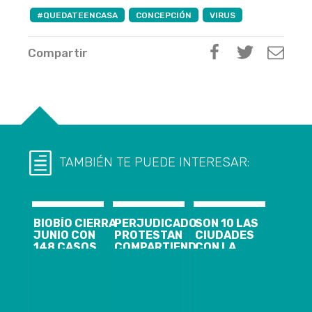
#QUEDATEENCASA
CONCEPCIÓN
VIRUS
Compartir
TAMBIÉN TE PUEDE INTERESAR:
BIOBÍO CIERRA
PERJUDICADOS
SON 10 LAS
JUNIO CON
PROTESTAN
CIUDADES
148 CASOS
COMPARTIENDO
CON LA
NUEVOS,
HORTALIZAS
MEDIDA EN LA
1.844
EMBARRADAS:
REGIÓN
ACTIVOS Y EL
VECINOS DE
GOBIERNO
ANUNCIO DE
PLAYA DE
DESPLIEGA
CORDÓN
BOCA SUR
OPERATIVO DE