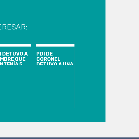
ERESAR:
I DETUVO A
PDI DE
MBRE QUE
CORONEL
NTENÍA 5
DETUVO A UNA
NUNCIAS
PERSONA POR
R
INFRACCIÓN A
ENAZAS Y
LA LEY 20.000
SIONES
NTRA
JERES