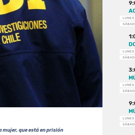
9
A
LUNES
SÁBA
1
D
LUNES
SÁBA
3
M
LUNES
SÁBA
9
M
LUNES
SÁBA
a mujer, que está en prisión