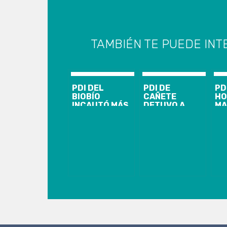
TAMBIÉN TE PUEDE INT
PDI DEL
PDI DE
PD
BIOBÍO
CAÑETE
HO
INCAUTÓ MÁS
DETUVO A
MA
DE 200 KILOS
SUJETO QUE
DE
DE COCAÍNA
VENDÍA POR
PO
BASE
REDES
AM
SOCIALES
LE
VEHÍCULO
CO
ROBADO
MU