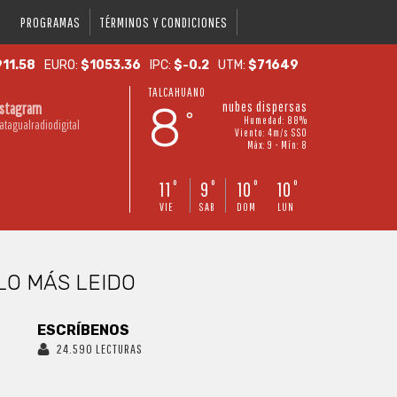
PROGRAMAS
TÉRMINOS Y CONDICIONES
11.58
EURO:
$1053.36
IPC:
$-0.2
UTM:
$71649
TALCAHUANO
8
nubes dispersas
nstagram
°
Humedad: 88%
atagualradiodigital
Viento: 4m/s SSO
Máx: 9 • Mín: 8
11
9
10
10
°
°
°
°
VIE
SAB
DOM
LUN
LO MÁS LEIDO
ESCRÍBENOS
24.590 LECTURAS