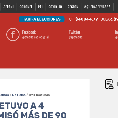
SEREMI
CORONEL
PDI
COVID-19
REGION
#QUEDATEENCASA
TARIFA ELECCIONES
UF:
$40844.79
DOLAR:
$9
Facebook
Twitter
I
/patagualradiodigital
@rpatagual
/p
camos
/
Noticias
/ 894 lecturas
ETUVO A 4
ISÓ MÁS DE 90