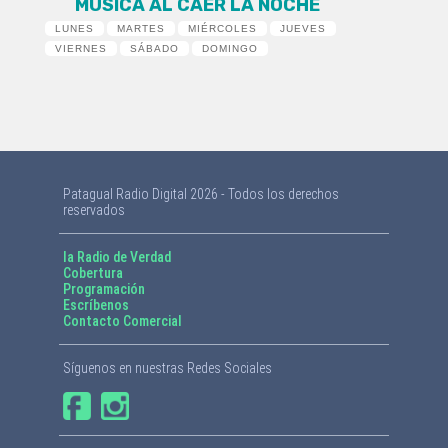
MÚSICA AL CAER LA NOCHE
LUNES
MARTES
MIÉRCOLES
JUEVES
VIERNES
SÁBADO
DOMINGO
Patagual Radio Digital 2026 - Todos los derechos
reservados
la Radio de Verdad
Cobertura
Programación
Escríbenos
Contacto Comercial
Síguenos en nuestras Redes Sociales