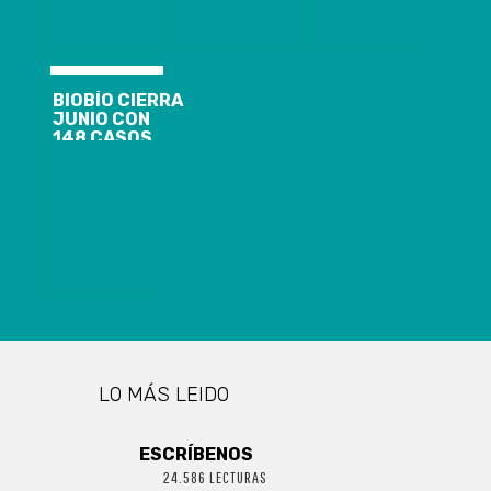
RECIBIDO A 69
PERSONAS
CON COVID-19
BIOBÍO CIERRA
JUNIO CON
148 CASOS
NUEVOS,
1.844
ACTIVOS Y EL
ANUNCIO DE
CORDÓN
SANITARIO
PARA
CORONEL Y
LOTA
LO MÁS LEIDO
ESCRÍBENOS
24.586 LECTURAS