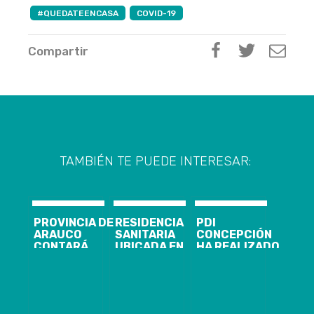
#QUEDATEENCASA
COVID-19
Compartir
TAMBIÉN TE PUEDE INTERESAR:
PROVINCIA DE
RESIDENCIA
PDI
ARAUCO
SANITARIA
CONCEPCIÓN
CONTARÁ
UBICADA EN
HA REALIZADO
NUEVAS
HOTEL
MÁS DE 6 MIL
CAMAS UCI Y
WYNDHAM
FISCALIZACIONES
MODERNO
GARDEN DE
POR COVID-19
EQUIPAMIENTO
CONCEPCIÓN
HOSPITALARIO
YA HA