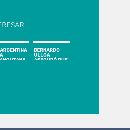
ERESAR:
 ARGENTINA
BERNARDO
A
ULLOA
ANGUTANA
ASEGURÓ QUE
AMADA
EL ESTADIO
NDRA SE
FEDERICO
NVIRTIÓ EN
SCHWAGER SI
ERSONA»
PODRÁ
ALBERGAR
FÚTBOL
PROFESIONAL