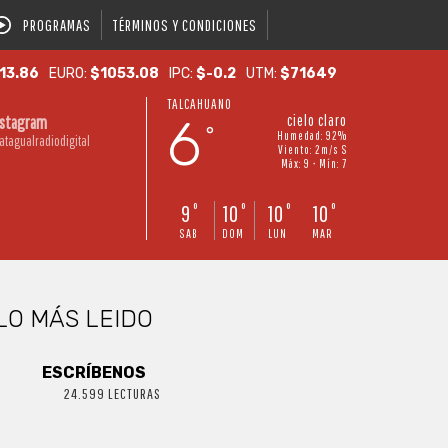
PROGRAMAS
TÉRMINOS Y CONDICIONES
13.86
EURO:
$1053.08
IPC:
$-0.2
UTM:
$71649
TALCAHUANO
6
cielo claro
nstagram
°
Humedad: 92%
atagualradiodigital
Viento: 2m/s S
Máx: 9 • Mín: 7
9
10
10
10
°
°
°
°
SAB
DOM
LUN
MAR
LO MÁS LEIDO
ESCRÍBENOS
24.599 LECTURAS