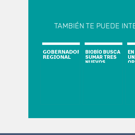
TAMBIÉN TE PUEDE INT
𝗚𝗢𝗕𝗘𝗥𝗡𝗔𝗗𝗢𝗥
BIOBÍO BUSCA
EN
𝗥𝗘𝗚𝗜𝗢𝗡𝗔𝗟
SUMAR TRES
UN
NUEVOS
OR
LICEOS
LL
BICENTENARIO
SA
CO
«P