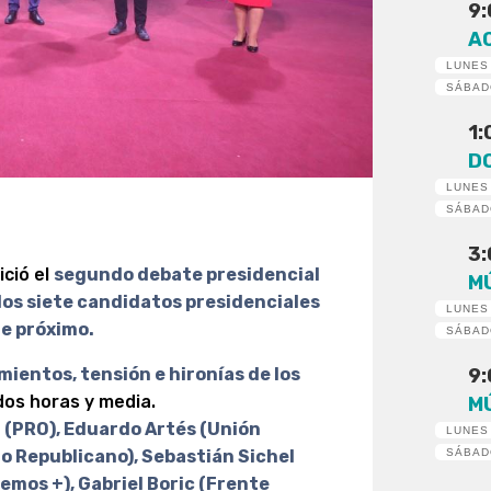
9
A
LUNES
SÁBA
1
D
LUNES
SÁBA
3
ició el
segundo debate presidencial
M
 los siete candidatos presidenciales
LUNES
re próximo.
SÁBA
ientos, tensión e hironías de los
9
dos horas y media.
M
(PRO), Eduardo Artés (Unión
LUNES
do Republicano), Sebastián Sichel
SÁBA
emos +), Gabriel Boric (Frente