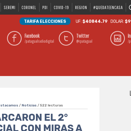
SEREMI
CORONEL
PDI
COVID-19
REGION
#QUEDATEENCASA
TARIFA ELECCIONES
UF:
$40844.79
DOLAR:
$9
Facebook
Twitter
I
/patagualradiodigital
@rpatagual
/p
estacamos
/
Noticias
/ 522 lecturas
RCARON EL 2°
IAL CON MIRAS A