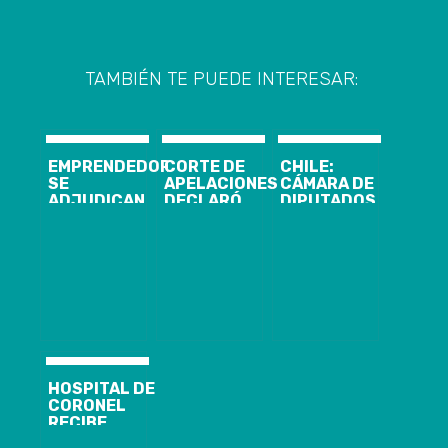
TAMBIÉN TE PUEDE INTERESAR:
EMPRENDEDORES
CORTE DE
CHILE:
SE
APELACIONES
CÁMARA DE
ADJUDICAN
DECLARÓ
DIPUTADOS
FONDOS EN
INADMISIBLE
VOTA POR
NUEVA
ACCIÓN
PROHIBIR
VERSIÓN DEL
JUDICIAL
TERMOELÉCTRICAS
‘YO EMPRENDO
PRESENTADA
A CARBÓN
EN CORONEL’
POR ALCALDE
DE CORONEL Y
SENADOR
NAVARRO
HOSPITAL DE
CORONEL
RECIBE
DONACIÓN DE