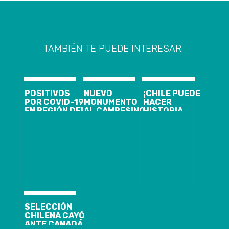
TAMBIÉN TE PUEDE INTERESAR:
POSITIVOS
NUEVO
¡CHILE PUEDE
POR COVID-19
MONUMENTO
HACER
EN REGIÓN DEL
AL CAMPESINO
HISTORIA
BIOBIO
EN SANTA
FRENTE A
LLEGAN A 95 Y
JUANA
BRASIL! LA
SE CONFIRMA
INSTALADO EN
ROJA BUSCA
PRIMER
EL ACCESO
SU PASO A
FALLECIDO
NORTE DE LA
SEMIFINALES
COMUNA
POR LA COPA
AMÉRICA
SELECCIÓN
CHILENA CAYÓ
ANTE CANADÁ