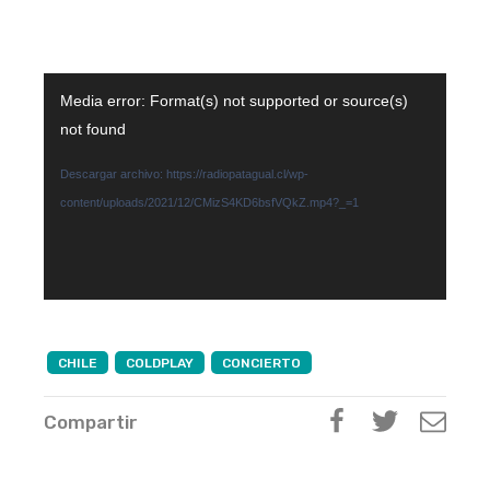
Reproductor
Media error: Format(s) not supported or source(s)
de
not found
vídeo
Descargar archivo: https://radiopatagual.cl/wp-
content/uploads/2021/12/CMizS4KD6bsfVQkZ.mp4?_=1
CHILE
COLDPLAY
CONCIERTO
Compartir