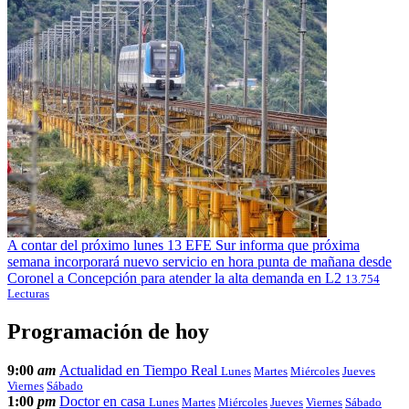
A contar del próximo lunes 13 EFE Sur informa que próxima
semana incorporará nuevo servicio en hora punta de mañana desde
Coronel a Concepción para atender la alta demanda en L2
13.754
Lecturas
Programación de hoy
9:00
am
Actualidad en Tiempo Real
Lunes
Martes
Miércoles
Jueves
Viernes
Sábado
1:00
pm
Doctor en casa
Lunes
Martes
Miércoles
Jueves
Viernes
Sábado