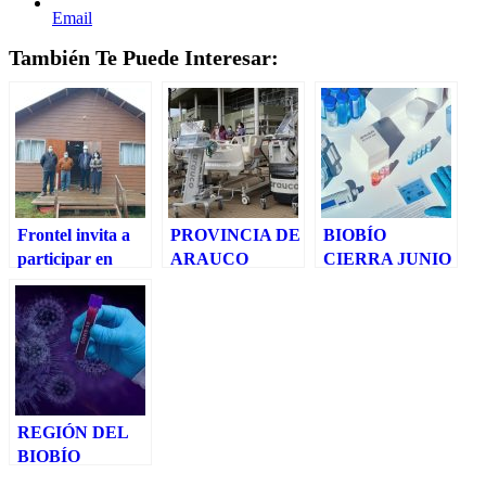
Email
También Te Puede Interesar:
Frontel invita a
PROVINCIA DE
BIOBÍO
participar en
ARAUCO
CIERRA JUNIO
programa de
CONTARÁ
CON 148
conexiones a
NUEVAS
CASOS
sedes sociales
CAMAS UCI Y
NUEVOS, 1.844
MODERNO
ACTIVOS Y EL
EQUIPAMIENTO
ANUNCIO DE
HOSPITALARIO
CORDÓN
SANITARIO
REGIÓN DEL
PARA
BIOBÍO
CORONEL Y
PRESENTA 184