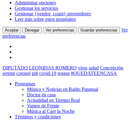
Administrar opciones
Gestionar los servicios
Gestionar {vendor_count} proveedores
Leer más sobre estos propósitos
Ver
Aceptar
Denegar
Ver preferencias
Guardar preferencias
preferencias
DIPUTADO LEONIDAS ROMERO
virus
salud
Concepción
seremi
coronel
pdi
covid-19
region
#QUEDATEENCASA
Programas
Música y Noticias en Radio Patagual
Doctor en casa
Actualidad en Tiempo Real
Vamos de Frente
Música al Caer la Noche
Términos y condiciones