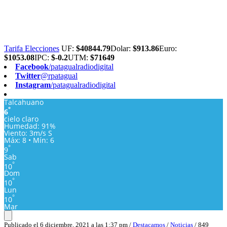
Tarifa Elecciones
UF:
$40844.79
Dolar:
$913.86
Euro:
$1053.08
IPC:
$-0.2
UTM:
$71649
Facebook
/patagualradiodigital
Twitter
@rpatagual
Instagram
/patagualradiodigital
Talcahuano
°
6
cielo claro
Humedad: 91%
Viento: 3m/s S
Máx: 8 • Mín: 6
°
9
Sab
°
10
Dom
°
10
Lun
°
10
Mar
Publicado el 6 diciembre, 2021 a las 1:37 pm /
Destacamos
/
Noticias
/ 849