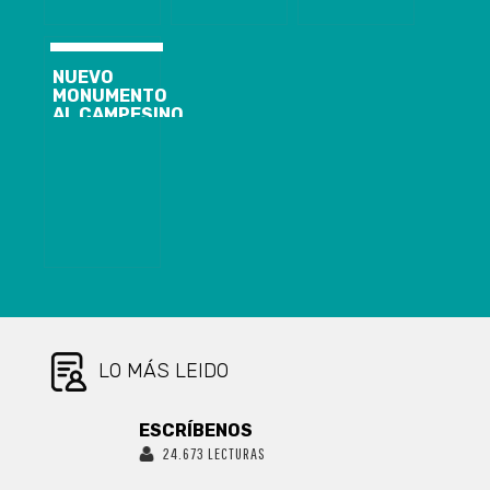
CON EL
TENISTA
NUEVO
MONUMENTO
AL CAMPESINO
EN SANTA
JUANA
INSTALADO EN
EL ACCESO
NORTE DE LA
COMUNA
LO MÁS LEIDO
ESCRÍBENOS
24.673 LECTURAS