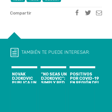
Compartir
TAMBIÉN TE PUEDE INTERESAR:
NOVAK
“NO SEAS UN
POSITIVOS
DJOKOVIC
DJOKOVIC”:
POR COVID-19
PUBLICA UN
SIMPLY RED
EN REGIÓN DEL
MENSAJE
LLAMÓ A
BIOBIO
DESDE SU
VACUNARSE
LLEGAN A 95 Y
AISLAMIENTO
CONTRA EL
SE CONFIRMA
EN HOTEL
COVID-19
PRIMER
AUSTRALIANO
TRAS
FALLECIDO
POLÉMICA