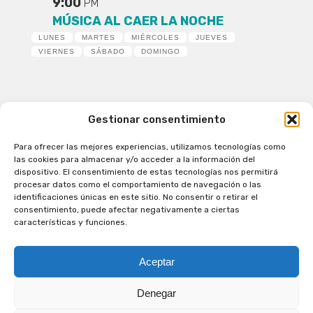
9:00
PM
MÚSICA AL CAER LA NOCHE
LUNES
MARTES
MIÉRCOLES
JUEVES
VIERNES
SÁBADO
DOMINGO
Gestionar consentimiento
Para ofrecer las mejores experiencias, utilizamos tecnologías como
Patagual Radio Digital 2026 - Todos los derechos
las cookies para almacenar y/o acceder a la información del
reservados
dispositivo. El consentimiento de estas tecnologías nos permitirá
procesar datos como el comportamiento de navegación o las
la Radio de Verdad
identificaciones únicas en este sitio. No consentir o retirar el
Cobertura
consentimiento, puede afectar negativamente a ciertas
Programación
características y funciones.
Escríbenos
Contacto Comercial
Aceptar
Síguenos en nuestras Redes Sociales
Denegar