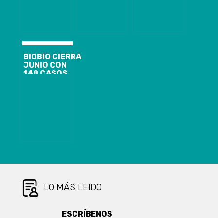
CELULOSA
HOSPITALARIO
ARAUCO PARA
EVITAR
CONTAGIOS EN
VIRTUD DE
CASO
CONFIRMADO
BIOBÍO CIERRA
DE COVID-19
JUNIO CON
148 CASOS
NUEVOS,
1.844
ACTIVOS Y EL
ANUNCIO DE
CORDÓN
SANITARIO
PARA
CORONEL Y
LOTA
LO MÁS LEIDO
ESCRÍBENOS