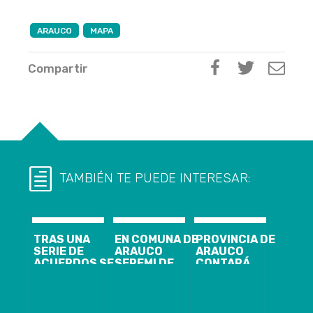
ARAUCO
MAPA
Compartir
TAMBIÉN TE PUEDE INTERESAR:
TRAS UNA
EN COMUNA DE
PROVINCIA DE
SERIE DE
ARAUCO
ARAUCO
ACUERDOS SE
SEREMI DE
CONTARÁ
PARALIZAN EL
SALUD
NUEVAS
PROYECTO
PROHIBIÓ
CAMAS UCI Y
MAPA
FUNCIONAMIENTO
MODERNO
A PLANTA
EQUIPAMIENTO