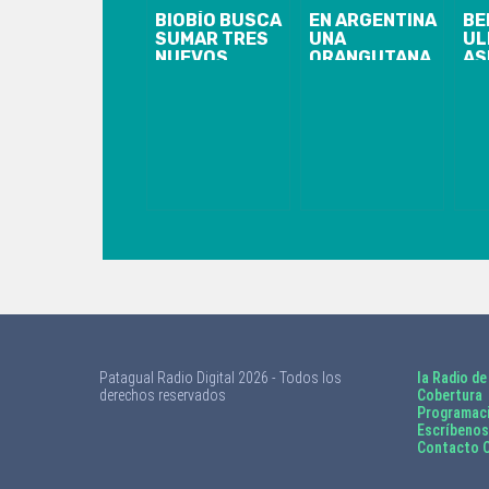
BIOBÍO BUSCA
EN ARGENTINA
BE
SUMAR TRES
UNA
UL
NUEVOS
ORANGUTANA
AS
LICEOS
LLAMADA
EL
BICENTENARIO
SANDRA SE
FE
CONVIRTIÓ EN
SC
«PERSONA»
PO
AL
FÚ
PR
Patagual Radio Digital 2026 - Todos los
la Radio de
derechos reservados
Cobertura
Programac
Escríbenos
Contacto C