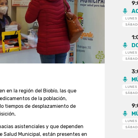
9
A
LUNES
SÁBA
1
D
LUNES
SÁBA
3
M
LUNES
n en la región del Biobío, las que
SÁBA
edicamentos de la población,
9
do tiempos de desplazamiento de
M
sición,
LUNES
macias asistenciales y que dependen
SÁBA
e Salud Municipal, están presentes en