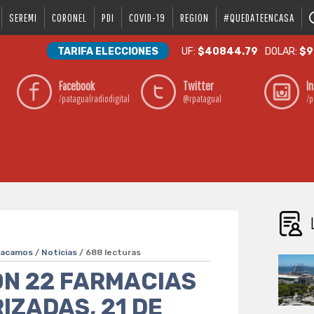
SEREMI
CORONEL
PDI
COVID-19
REGION
#QUEDATEENCASA
TARIFA ELECCIONES
UF:
$40844.79
DOLAR:
$9
Facebook
Twitter
I
/patagualradiodigital
@rpatagual
/p
tacamos
/
Noticias
/ 688 lecturas
ON 22 FARMACIAS
ZADAS, 21 DE