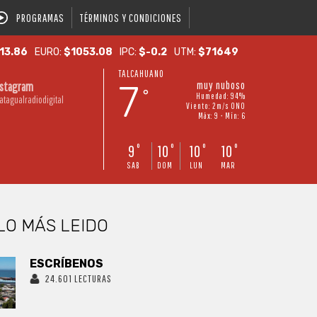
PROGRAMAS
TÉRMINOS Y CONDICIONES
13.86
EURO:
$1053.08
IPC:
$-0.2
UTM:
$71649
TALCAHUANO
7
muy nuboso
nstagram
°
Humedad: 94%
atagualradiodigital
Viento: 2m/s ONO
Máx: 9 • Mín: 6
9
10
10
10
°
°
°
°
SAB
DOM
LUN
MAR
LO MÁS LEIDO
ESCRÍBENOS
24.601 LECTURAS