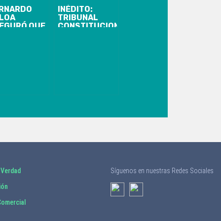
RNARDO
INÉDITO:
LOA
TRIBUNAL
EGURÓ QUE
CONSTITUCIONAL
 ESTADIO
ACOGIÓ
DERICO
REQUERIMIENTO
HWAGER SI
DE
DRÁ
PROFESORA
BERGAR
QUE PIDIÓ
TBOL
RETIRAR LOS
OFESIONAL
AHORROS DE
SU AFP
 Verdad
Síguenos en nuestras Redes Sociales
ión
omercial