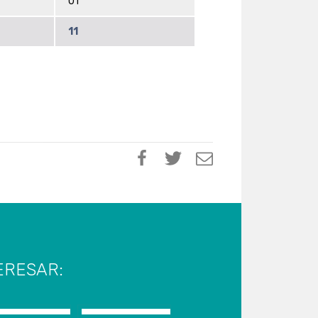
01
11
ERESAR: