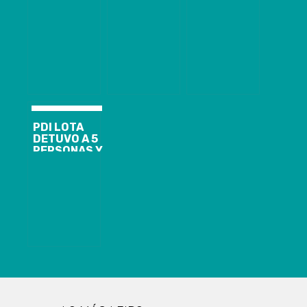
DECOMISÓ
DECOMISÓ 10
ALMACENAMIENTO
NOVECIENTAS
MIL DOSIS DE
Y DESCARGA
DOSIS DE
DROGA EN
DE MATERIAL
DROGA
CORONEL
PORNOGRÁFICO
INFANTIL
PDI LOTA
DETUVO A 5
PERSONAS Y
DECOMISÓ
MÁS DE 15 MIL
DOSIS DE
DROGA