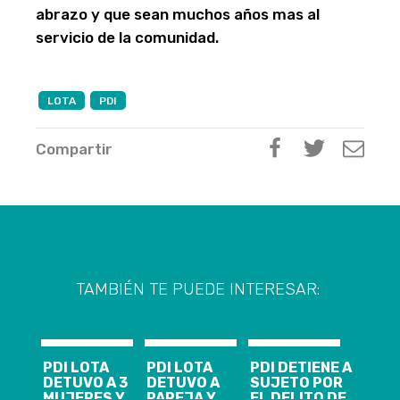
abrazo y que sean muchos años mas al
servicio de la comunidad.
LOTA
PDI
Compartir
TAMBIÉN TE PUEDE INTERESAR:
PDI LOTA
PDI LOTA
PDI DETIENE A
DETUVO A 3
DETUVO A
SUJETO POR
MUJERES Y
PAREJA Y
EL DELITO DE