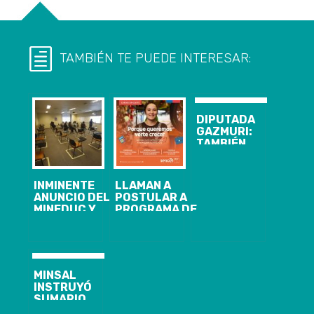
TAMBIÉN TE PUEDE INTERESAR:
DIPUTADA
GAZMURI:
TAMBIÉN
FUMO
MARIHUANA Y
“NO ME
INMINENTE
LLAMAN A
AVERGÜENZO”
ANUNCIO DEL
POSTULAR A
MINEDUC Y
PROGRAMA DE
MINSAL SOBRE
CAPACITACIÓN
LAS
PARA
VACACIONES
MEJORAR
DE INVIERNO:
EMPRENDIMIENTOS:
SE
HAY 260
MINSAL
ADELANTARÍAN
CUPOS
INSTRUYÓ
POR ALZA DE
GRATUITOS
SUMARIO
ENFERMEDADES
DISPONIBLES
CONTRA