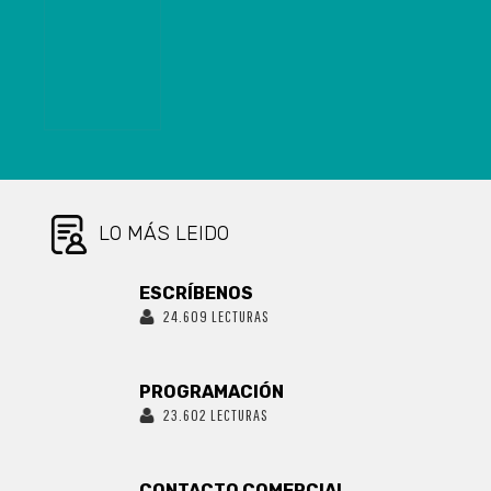
RESPIRATORIAS
SEREMI DEL
BIOBÍO QUE
ASEGURÓ QUE
BORIC LO
MANDATÓ A
HACER
CAMPAÑA POR
EL APRUEBO
LO MÁS LEIDO
ESCRÍBENOS
24.609 LECTURAS
PROGRAMACIÓN
23.602 LECTURAS
CONTACTO COMERCIAL