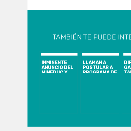
TAMBIÉN TE PUEDE INT
INMINENTE
LLAMAN A
DI
ANUNCIO DEL
POSTULAR A
GA
MINEDUC Y
PROGRAMA DE
TA
MINSAL SOBRE
CAPACITACIÓN
FU
LAS
PARA
MA
VACACIONES
MEJORAR
“N
DE INVIERNO:
EMPRENDIMIENTOS:
AV
SE
HAY 260
ADELANTARÍAN
CUPOS
POR ALZA DE
GRATUITOS
ENFERMEDADES
DISPONIBLES
RESPIRATORIAS