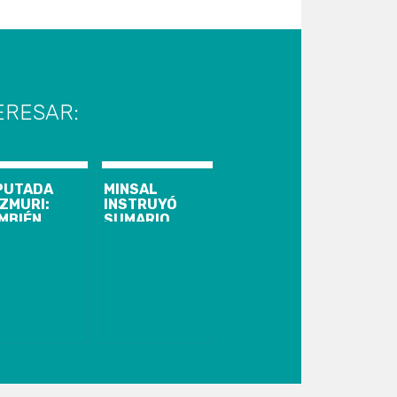
ERESAR:
PUTADA
MINSAL
ZMURI:
INSTRUYÓ
MBIÉN
SUMARIO
MO
CONTRA
RIHUANA Y
SEREMI DEL
O ME
BIOBÍO QUE
ERGÜENZO”
ASEGURÓ QUE
BORIC LO
MANDATÓ A
HACER
CAMPAÑA POR
EL APRUEBO