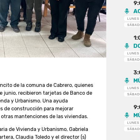
9
A
LUNES
SÁBA
1
D
LUNES
SÁBA
3
M
lancito de la comuna de Cabrero, quienes
LUNES
e junio, recibieron tarjetas de Banco de
SÁBA
vienda y Urbanismo. Una ayuda
9
s de construcción para mejorar
M
 otras mantenciones de las viviendas.
LUNES
aria de Vivienda y Urbanismo, Gabriela
SÁBA
tera, Claudia Toledo y el director (s)