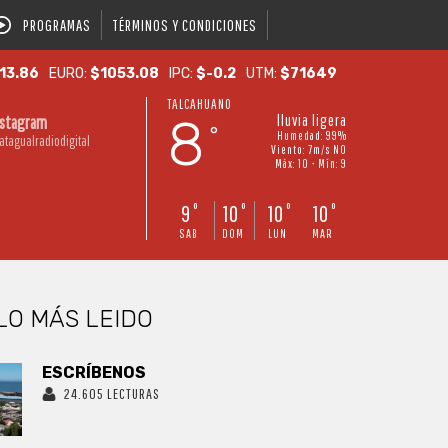
PROGRAMAS
TÉRMINOS Y CONDICIONES
13.86
EURO:
$1053.08
IPC:
$-0.2
UTM:
$71649
TALCAHUANO
8
lluvia ligera
nstagram
°
Humedad: 99%
atagualradiodigital
Viento: 7m/s NO
Máx: 10 • Mín: 9
9
10
10
10
°
°
°
°
SAB
DOM
LUN
MAR
LO MÁS LEIDO
ESCRÍBENOS
24.605 LECTURAS