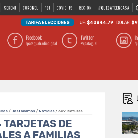
SEREMI
CORONEL
PDI
COVID-19
REGION
#QUEDATEENCASA
TARIFA ELECCIONES
UF:
$40844.79
DOLAR:
$9
Facebook
Twitter
I
/patagualradiodigital
@rpatagual
/p
eves
/
Destacamos
/
Noticias
/ 609 lecturas
 TARJETAS DE
LES A FAMILIAS