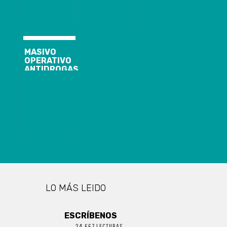
MASIVO
OPERATIVO
ANTIDROGAS
EN MAIPÚ, LA
PINTANA Y EL
MONTE: SE
ALLANARON
37 DOMICILIOS
Y SE DETUVO A
MÁS DE 25
PERSONAS
LO MÁS LEIDO
ESCRÍBENOS
24.667 LECTURAS