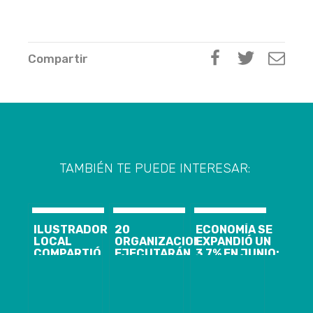
Compartir
TAMBIÉN TE PUEDE INTERESAR:
ILUSTRADOR
20
ECONOMÍA SE
LOCAL
ORGANIZACIONES
EXPANDIÓ UN
COMPARTIÓ
EJECUTARÁN
3,7% EN JUNIO:
SU
PROYECTOS
ES SU MENOR
EXPERIENCIA
CON FONDO
CRECIMIENTO
TRABAJANDO
CONCURSABLE
DESDE 2021
PARA MARVEL
DE PUERTO
CORONEL