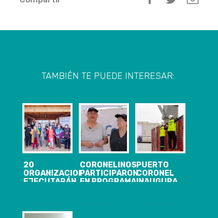
TAMBIÉN TE PUEDE INTERESAR:
20
CORONELINOS
PUERTO
ORGANIZACIONES
PARTICIPARON
CORONEL
EJECUTARÁN
EN PROGRAMA
INAUGURA
PROYECTOS
DE
SERVICIO DE
CON FONDO
EDUCACIÓN
FRUTA
CONCURSABLE
AMBIENTAL
FRESCA
DE PUERTO
ORGANIZADO
OPERADO POR