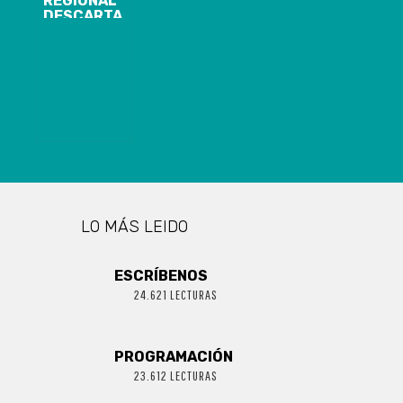
REGIONAL
DESCARTA
“RENDICIÓN”
DE COMPRA DE
VESTUARIO:
“QUIENES
FALSAMENTE
IMPUTAN ESE
PAGO, ESTÁN
MUY
DESINFORMADOS”
LO MÁS LEIDO
ESCRÍBENOS
24.621 LECTURAS
PROGRAMACIÓN
23.612 LECTURAS