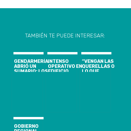
TAMBIÉN TE PUEDE INTERESAR:
GENDARMERÍA
INTENSO
“VENGAN LAS
ABRIÓ UN
OPERATIVO EN
QUERELLAS O
SUMARIO: LOS
EDIFICIO
LO QUE
PRIVILEGIOS
DONDE RESIDE
QUIERAN”:
QUE HABRÍA
MANUEL
NEME SE
TENIDO
MONSALVE: SU
HARTÓ DE
EDUARDO
DETENCIÓN
MONSALVE Y
MACAYA EN LA
SERÍA
DIJO LO QUE
CÁRCEL DE
INMINENTE
REALMENTE
RANCAGUA
PIENSA SOBRE
EL IMPUTADO
GOBIERNO