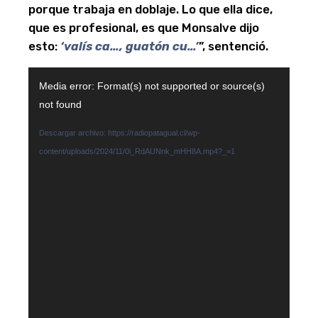
porque trabaja en doblaje. Lo que ella dice,
que es profesional, es que Monsalve dijo
esto:
‘valís ca…, guatón cu…’
”, sentenció.
Reproductor
Media error: Format(s) not supported or source(s)
de
not found
vídeo
Descargar archivo: https://radiopatagual.cl/wp-
content/uploads/2024/11/0i_RdAUNnk_mHH8A.mp4?_=1